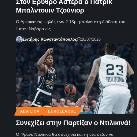
Στον Ερυθρό Αστέρα ο Πάτρικ
Μπάλντουιν Τζούνιορ
Ο Αμερικανός ψηλός των 2.13μ. μπαίνει στη διάθεση του
Ίμπον Ναβάρο ως…
Σωτήρης Κωνσταντόπουλος
18/07/2026
ABA LIGA
EUROLEAGUE
Συνεχίζει στην Παρτίζαν ο Ντιλικινά!
Ο Φρανκ Ντιλικινά θα συνεχίσει και τη νέα σεζόν να