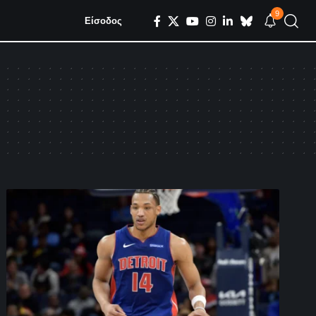
9
Είσοδος