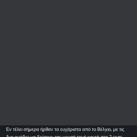
Εν τέλει σήμερα ήρθαν τα ευχάριστα από το Βέλγιο, με τις
δυο ομάδες να βρίσουν την χρυσή τομή κοντά στα 2 εκατ.