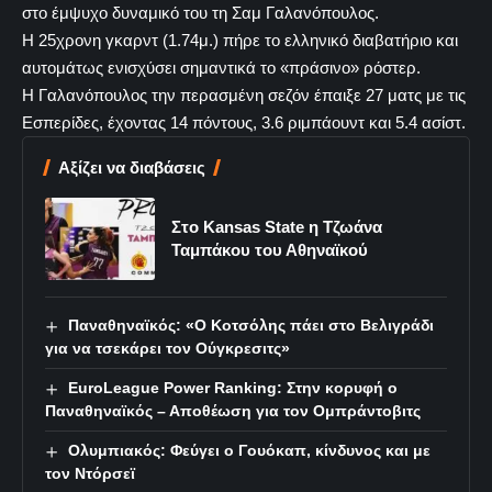
στο έμψυχο δυναμικό του τη Σαμ Γαλανόπουλος.
Η 25χρονη γκαρντ (1.74μ.) πήρε το ελληνικό διαβατήριο και
αυτομάτως ενισχύσει σημαντικά το «πράσινο» ρόστερ.
Η Γαλανόπουλος την περασμένη σεζόν έπαιξε 27 ματς με τις
Εσπερίδες, έχοντας 14 πόντους, 3.6 ριμπάουντ και 5.4 ασίστ.
Αξίζει να διαβάσεις
Στο Kansas State η Τζωάνα
Ταμπάκου του Αθηναϊκού
Παναθηναϊκός: «Ο Κοτσόλης πάει στο Βελιγράδι
για να τσεκάρει τον Ούγκρεσιτς»
EuroLeague Power Ranking: Στην κορυφή ο
Παναθηναϊκός – Αποθέωση για τον Ομπράντοβιτς
Ολυμπιακός: Φεύγει ο Γουόκαπ, κίνδυνος και με
τον Ντόρσεϊ