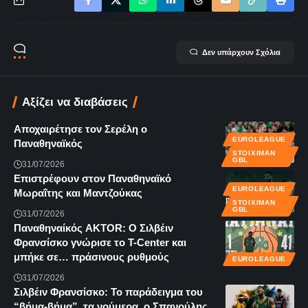
Δεν υπάρχουν Σχόλια
Αξίζει να διαβάσεις
Αποχαιρέτησε τον Σερέλη ο
EUROLEAGUE
Παναθηναϊκός
STOIXIMAN
GBL
31/07/2026
Επιστρέφουν στον Παναθηναϊκό
EUROLEAGUE
Μωραΐτης και Μαντζούκας
STOIXIMAN
GBL
31/07/2026
Παναθηναίκός AKTOR: Ο Σιλβέιν
Φρανσίσκο γνώρισε το T-Center και
μπήκε σε… πράσινους ρυθμούς
EUROLEAGUE
31/07/2026
Σιλβέιν Φρανσίσκο: Το παράδειγμα του
“βήμα-βήμα”, τα νούμερα, ο Σπανούλης