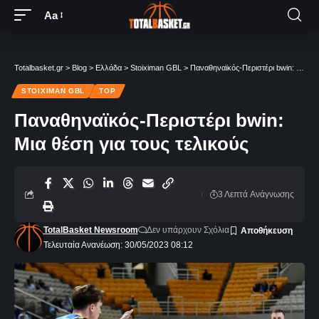
Aa
Totalbasket.gr
>
Blog
>
Ελλάδα
>
Stoiximan GBL
>
Παναθηναϊκός-Περιστέρι bwin: Μια θέση για τους τελικούς
STOIXIMAN GBL
TOP
Παναθηναϊκός-Περιστέρι bwin:
Μια θέση για τους τελικούς
3 Λεπτά Aνάγνωσης
TotalBasket Newsroom
Δεν υπάρχουν Σχόλια
Τελευταία Ανανέωση: 30/05/2023 08:12