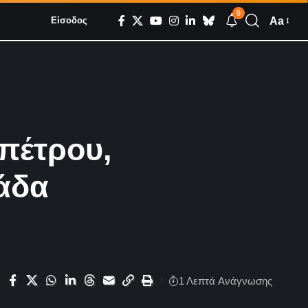
9
Aa
Είσοδος
πέτρου,
ιάδα
1 Λεπτά Aνάγνωσης