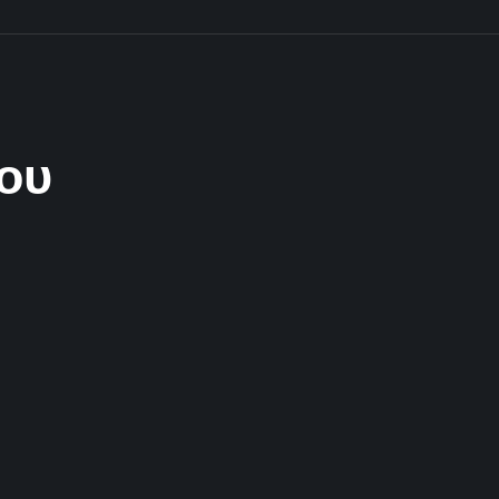
ου
2 Λεπτά Aνάγνωσης