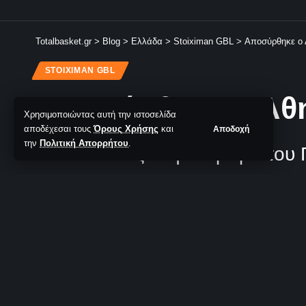
Totalbasket.gr
>
Blog
>
Ελλάδα
>
Stoiximan GBL
>
Αποσύρθηκε ο 
STOIXIMAN GBL
Αποσύρθηκε ο Αθη
Χρησιμοποιώντας αυτή την ιστοσελίδα
αποδέχεσαι τους
Όρους Χρήσης
και
Αποδοχή
την
Πολιτική Απορρήτου
.
Τίτλοι τέλους στην καριέρα του 
Δημήτρης Παπαδάτος
- Editor & Podcast Co-Host
Τελευταία Ανανέωση: 06/06/2025 18:16