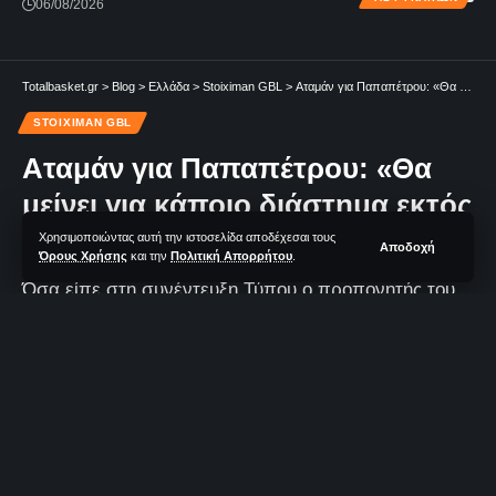
06/08/2026
Totalbasket.gr
>
Blog
>
Ελλάδα
>
Stoiximan GBL
>
Αταμάν για Παπαπέτρου: «Θα μείνει για κάποιο διάστημα εκτός ομάδας»
STOIXIMAN GBL
Αταμάν για Παπαπέτρου: «Θα
μείνει για κάποιο διάστημα εκτός
ομάδας»
Χρησιμοποιώντας αυτή την ιστοσελίδα αποδέχεσαι τους
Αποδοχή
Όρους Χρήσης
και την
Πολιτική Απορρήτου
.
Όσα είπε στη συνέντευξη Τύπου ο προπονητής του
Παναθηναϊκού, Εργκίν Αταμάν.
2 Λεπτά Aνάγνωσης
TotalBasket Newsroom
Δεν υπάρχουν Σχόλια
Τελευταία Ανανέωση: 01/12/2024 22:20