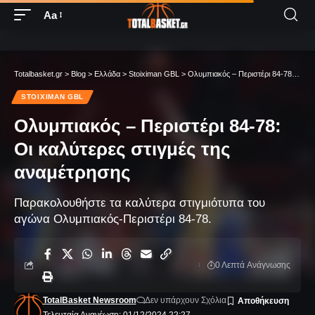
Aa
Totalbasket.gr
>
Blog
>
Ελλάδα
>
Stoiximan GBL
>
Ολυμπιακός – Περιστέρι 84-78: Οι καλύτερες στιγμές της αναμέτρησης
STOIXIMAN GBL
Ολυμπιακός – Περιστέρι 84-78:
Οι καλύτερες στιγμές της
αναμέτρησης
Παρακολουθήστε τα καλύτερα στιγμιότυπα του
αγώνα Ολυμπιακός-Περιστέρι 84-78.
0 Λεπτά Aνάγνωσης
TotalBasket Newsroom
Δεν υπάρχουν Σχόλια