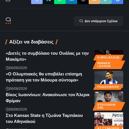
Δεν υπάρχουν Σχόλια
Αξίζει να διαβάσεις
«Διετές το συμβόλαιο του Ουάλας με την
EUROLEAGUE
Μακάμπι»
WINNER
LEAGUE
06/08/2026
«Ο Ολυμπιακός θα υποβάλει επίσημη
πρόταση για τον Μόουρα σύντομα»
ΠΟΔΟΣΦΑΙΡΟ
06/08/2026
Βίκος Ιωαννίνων: Ανακοίνωσε τον Άλερικ
Φρίμαν
STOIXIMAN
GBL
06/08/2026
Στο Kansas State η Τζωάνα Ταμπάκου
του Αθηναϊκού
Α1 ΓΥΝΑΙΚΏΝ