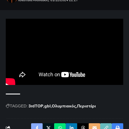
Τελευταία Ανανέωση: 01/12/2024 22:27
TAGGED:
3rdTOP
gbl
Ολυμπιακός
Περιστέρι