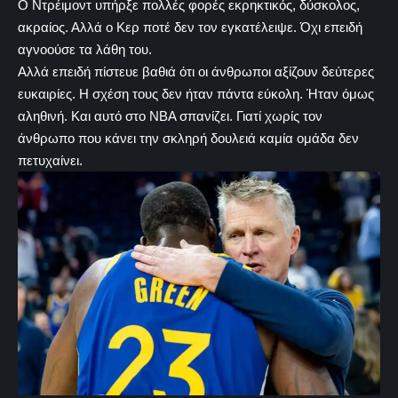
Ο Ντρέιμοντ υπήρξε πολλές φορές εκρηκτικός, δύσκολος,
ακραίος. Αλλά ο Κερ ποτέ δεν τον εγκατέλειψε. Όχι επειδή
αγνοούσε τα λάθη του.
Αλλά επειδή πίστευε βαθιά ότι οι άνθρωποι αξίζουν δεύτερες
ευκαιρίες. Η σχέση τους δεν ήταν πάντα εύκολη. Ήταν όμως
αληθινή. Και αυτό στο NBA σπανίζει. Γιατί χωρίς τον
άνθρωπο που κάνει την σκληρή δουλειά καμία ομάδα δεν
πετυχαίνει.