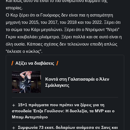
Και ίσως αυτό να είναι το πιο ανθρώπινο κομμάτι της
ιστορίας.
Ο Κερ ξέρει ότι οι Γουόριορς δεν είναι πια η ασταμάτητη
μηχανή του 2015, του 2017, του 2018 και του 2022. Ξέρει ότι
το σώμα του Κάρι μεγαλώνει. Ξέρει ότι ο Ντρέιμοντ “Ντρέι”
Γκριν κουβαλάει χιλιόμετρα. Ξέρει πολλά και σε αυτό είναι η
όλη ουσία. Κάποιες σχέσεις δεν τελειώνουν επειδή απλώς
“έκλεισε ο κύκλος”.
Αξίζει να διαβάσεις
Κοντά στη Γαλατασαράι ο Άλεν
Σμάιλαγκιτς
15+1 πράγματα που πρέπει να ξέρεις για τη
σπουδαία Έιτζα Γουίλσον: Η δυσλεξία, τα MVP και ο
Μπαμ Αντεμπάγιο
Συμφωνία 73 εκατ. δολαρίων ανάμεσα σε Σανς και