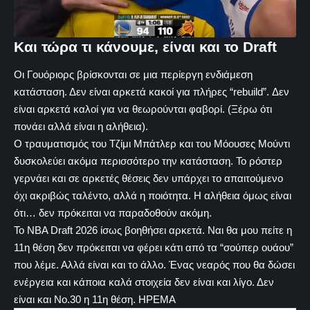
Και τώρα τι κάνουμε, είναι και το Draft
Οι Γουόριορς βρίσκονται σε μια περίεργη ενδιάμεση
κατάσταση. Δεν είναι αρκετά κακοί για πλήρες “rebuild”. Δεν
είναι αρκετά καλοί για να θεωρούνται φαβορί. (Ξέρω ότι
πονάει αλλά είναι η αλήθεια).
Ο τραυματισμός του Τζίμι Μπάτλερ και του Μόουσες Μούντι
δυσκολεύει ακόμα περισσότερο την κατάσταση. Το ρόστερ
γερνάει και σε αρκετές θέσεις δεν υπάρχει το απαιτούμενο
όχι ακριβώς ταλέντο, αλλά η ποιότητα. Η αλήθεια όμως είναι
ότι… δεν πρόκειται να παραδοθούν ακόμη.
Το NBA Draft 2026 ίσως βοηθήσει αρκετά. Ναι θα μου πείτε η
11η θέση δεν πρόκειται να φέρει κάτι από τα “σούπερ ουάου”
που λέμε. Αλλά είναι και το άλλο. Ένας νεαρός που θα δώσει
ενέργεια και κάποια καλά στοιχεία δεν είναι και λίγο. Δεν
είναι και Νο.30 η 11η θέση. ΗΡΕΜΑ