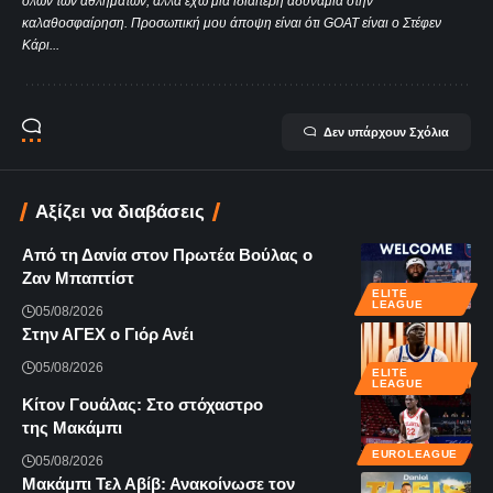
όλων των αθλημάτων, αλλά έχω μία ιδιαίτερη αδυναμία στην
καλαθοσφαίρηση. Προσωπική μου άποψη είναι ότι GOAT είναι ο Στέφεν
Κάρι...
Δεν υπάρχουν Σχόλια
Αξίζει να διαβάσεις
Από τη Δανία στον Πρωτέα Βούλας ο
Ζαν Μπαπτίστ
ELITE
LEAGUE
05/08/2026
Στην ΑΓΕΧ ο Γιόρ Ανέι
05/08/2026
ELITE
LEAGUE
Κίτον Γουάλας: Στο στόχαστρο
της Μακάμπι
EUROLEAGUE
05/08/2026
Μακάμπι Τελ Αβίβ: Ανακοίνωσε τον