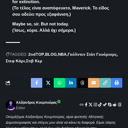
for extinction.
(Το τέλος είναι αναπόφευκτο, Maverick. Το είδος
σου οδεύει προς εξαφάνιση.)
Maybe so, sir. But not today.
(Ίσως, κύριε. Αλλά όχι σήμερα.)
TAGGED:
2ndTOP
BLOG
NBA
Γκόλντεν Στέιτ Γουόριορς
Στεφ Κάρι
Στιβ Κερ
Αλέξανδρος Κουμπούρας
Editor
Ονομάζομαι Αλέξανδρος Κουμπούρας, είμαι φοιτητής Αθλητικής
Δημοσιογραφίας και στόχος μου είναι να κάνω τη διαφορά. Είμαι λάτρης