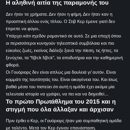
Η αληθινή αιτία της παραμονής του
Δεν ήταν τα χρήματα. Δεν ήταν η φήμη. Δεν ήταν καν η
προοπτική άλλου ενός τίτλου. Ο Στιβ Κερ έμεινε γιατί δεν
έπρεπε να φύγει..
Υπάρχει κάτι σχεδόν ρομαντικό σε αυτό. Σε μια εποχή όπου
οι περισσότεροι κυνηγούν τηλεοπτικά συμβόλαια και πιο
εύκολες ζωές, εκείνος διάλεξε ξανά την πίεση, τις ήττες, τα
ξενύχτια, τα “f@ck f@ck”, τα αποδυτήρια και την καθημερινή
φθορά.
Oι Γουόριορς δεν είναι απλώς μια δουλειά γι’ αυτόν. Είναι
κομμάτι της ταυτότητάς του. Είναι οικογένεια του. Και ίσως
βαθιά μέσα του πιστεύει ότι αυτή η ομάδα έχει ακόμα μία
τελευταία ιστορία να γράψει, να πει και να διηγειθεί…
Το πρώτο Πρωτάθλημα του 2015 και η
στιγμή που όλα άλλαξαν και άρχισαν
Πριν έρθει ο Κερ, οι Γουόριορς ήταν μια συμπαθητική ομάδα
με ταλέντο. Μετά τον Κερ έγιναν επανάσταση.