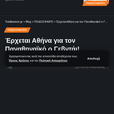
ΠΟΔΟΣΦΑΙΡΟ
Totalbasket.gr
>
Blog
>
ΠΟΔΟΣΦΑΙΡΟ
>
Έρχεται Αθήνα για τον Παναθηναϊκό ο Γεβντάι!
ΠΟΔΟΣΦΑΙΡΟ
Έρχεται Αθήνα για τον
Παναθηναϊκό ο Γεβντάι!
Χρησιμοποιώντας αυτή την ιστοσελίδα αποδέχεσαι τους
Αποδοχή
Όρους Χρήσης
και την
Πολιτική Απορρήτου
.
1 Λεπτά Aνάγνωσης
TotalBasket Newsroom
Δεν υπάρχουν Σχόλια
Τελευταία Ανανέωση: 14/07/2023 09:24