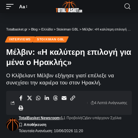
Aa
Totalbasket.gr
>
Blog
>
Ελλάδα
>
Stoiximan GBL
>
Μέλβιν: «Η καλύτερη επιλογή για μένα ο Ηρακλής»
INTERVIEWS
STOIXIMAN GBL
Μέλβιν: «Η καλύτερη επιλογή για
μένα ο Ηρακλής»
Ο Κλίβελαντ Μέλβιν εξήγησε γιατί επέλεξε να
συνεχίσει την καριέρα του στον Ηρακλή.
4 Λεπτά Aνάγνωσης
TotalBasket Newsroom
1 Προβολή
Δεν υπάρχουν Σχόλια
Τελευταία Ανανέωση: 10/06/2026 11:20