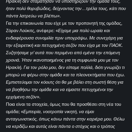
Ηρακλή δεν σταμάτησαν να υποστηρίζουν την ομάδα τους,
ήταν πολύ θορυβώδεις, δείχνοντας την…τρέλα τους, κάτι που
πάντα λατρεύω να βλέπω»
.
Για την επικοινωνία που είχε με τον προπονητή της ομάδας,
Ζόραν Λούκιτς, ανέφερε: «
Είχαμε μια πολύ ωραία και
ενδιαφέρουσα συνομιλία πριν υπογράψω. Με συνεχάρη για
την εξαιρετική και πετυχημένη σεζόν που είχα με τον ΠΑΟΚ.
Συζητήσαμε γι’ αυτά που περιμένει από εμένα την επόμενη
χρονιά. Ήταν ικανοποιημένος για τη συμφωνία μου με τον
Ηρακλή. Για τον ρόλο μου, δεν είπαμε πολλά, διότι γνωρίζει τι
μπορώ να φέρω στην ομάδα και τα πλεονεκτήματα που έχω.
Εμπιστεύομαι τον κόουτς ότι θα με βάλει στη σωστή θέση για
να βοηθήσω την ομάδα και να είμαστε πετυχημένοι την
ερχόμενη σεζόν
».
Ποια είναι τα στοιχεία, όμως που θα προσθέσει στη νέα του
ομάδα; «
Εμπειρία, νοοτροπία νικητή, να είμαι
ανταγωνιστικός, όπως κάνω πάντα στην καριέρα μου. Θέλω
να κερδίζω και αυτός είναι πάντα ο στόχος και ο τρόπος