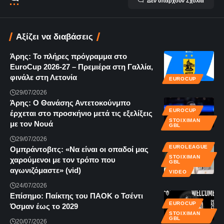
Δεν υπάρχουν Σχόλια
Αξίζει να διαβάσεις
Άρης: Το πλήρες πρόγραμμα στο
EuroCup 2026-27 – Πρεμιέρα στη Γαλλία,
φινάλε στη Λετονία
EUROCUP
29/07/2026
Άρης: Ο Θανάσης Αντετοκούνμπο
EUROCUP
έρχεται στο προσκήνιο μετά τις εξελίξεις
STOIXIMAN
με τον Νουά
GBL
29/07/2026
EUROLEAGUE
Ομπράντοβιτς: «Να είναι οι οπαδοί μας
STOIXIMAN
χαρούμενοι με τον τρόπο που
GBL
αγωνιζόμαστε» (vid)
VIDEO
24/07/2026
Επίσημο: Παίκτης του ΠΑΟΚ ο Τσέντι
EUROCUP
Όσμαν έως το 2029
STOIXIMAN
GBL
20/07/2026