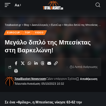
Aa
Totalbasket.gr
>
Blog
>
Διασυλλογικές
>
EuroCup
>
Μεγάλο διπλό της Μπεσίκτας στη Βαρκελώνη!
EUROCUP
TOP
VIDEO
Μεγάλο διπλό της Μπεσίκτας
στη Βαρκελώνη!
1 Λεπτά Aνάγνωσης
TotalBasket Newsroom
Δεν υπάρχουν Σχόλια
Τελευταία Ανανέωση: 05/10/2023 10:32
Σε ένα «θρίλερ», η Μπεσίκτας νίκησε 63-62 την