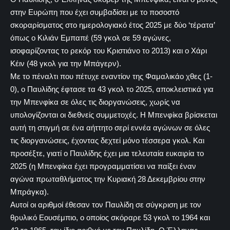
στην Ευρώπη που έχει συμβαδίσει με το ποσοστό
σκοραρίσματος στο ημερολογιακό έτος 2025 με δύο ‘τέρατα’
όπως ο Κιλιάν Εμπαπέ (59 γκολ σε 59 αγώνες,
ισοφαρίζοντας το ρεκόρ του Κριστιάνο το 2013) και ο Χάρι
Κέιν (48 γκολ για την Μπάγερν).
Με το πέναλτι που πέτυχε εναντίον της Φαμαλικάο χθες (1-
0), ο Παυλίδης έφτασε τα 43 γκολ το 2025, αποκλειστικά για
την Μπενφίκα σε όλες τις διοργανώσεις, χωρίς να
υπολογίζονται οι διεθνείς συμμετοχές. Η Μπενφίκα βρίσκεται
αυτή τη στιγμή σε ένα αήττητο σερί εννέα αγώνων σε όλες
τις διοργανώσεις, έχοντας δεχτεί μόνο τέσσερα γκολ. Και
προσέξτε, γιατί ο Παυλίδης έχει μια τελευταία ευκαιρία το
2025 (η Μπενφίκα έχει προγραμματίσει να παίξει έναν
αγώνα πρωταθλήματος την Κυριακή 28 Δεκεμβρίου στην
Μπράγκα).
Αυτοί οι αριθμοί έθεσαν τον Παυλίδη σε σύγκριση με τον
θρυλικό Εουσέμπιο, ο οποίος σκόραρε 53 γκολ το 1964 και