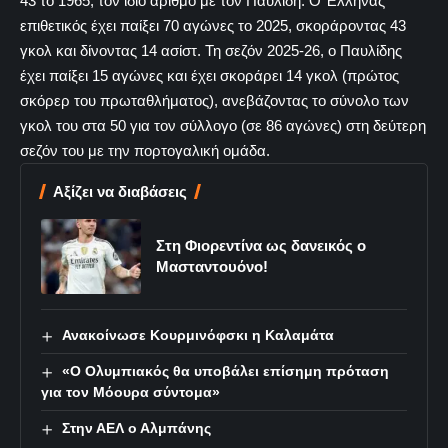
43 το 1965, τον ίδιο αριθμό με τον Παυλίδη. Ο Έλληνας
επιθετικός έχει παίξει 70 αγώνες το 2025, σκοράροντας 43
γκολ και δίνοντας 14 ασίστ. Τη σεζόν 2025-26, ο Παυλίδης
έχει παίξει 15 αγώνες και έχει σκοράρει 14 γκολ (πρώτος
σκόρερ του πρωταθλήματος), ανεβάζοντας το σύνολο των
γκολ του στα 50 για τον σύλλογο (σε 86 αγώνες) στη δεύτερη
σεζόν του με την πορτογαλική ομάδα.
Αξίζει να διαβάσεις
Στη Φιορεντίνα ως δανεικός ο
Μασταντουόνο!
Ανακοίνωσε Κουρμινόφσκι η Καλαμάτα
«Ο Ολυμπιακός θα υποβάλει επίσημη πρόταση
για τον Μόουρα σύντομα»
Στην ΑΕΛ ο Αλμπάνης