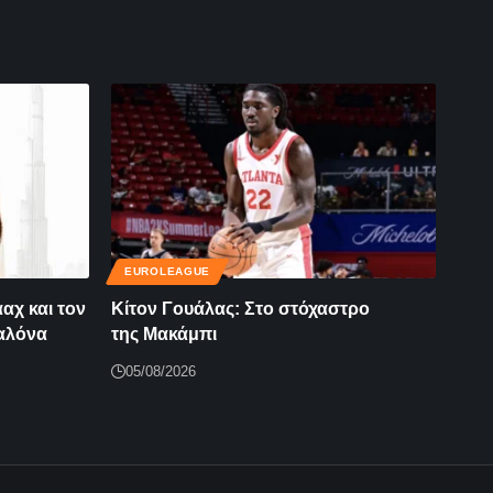
EUROLEAGUE
αχ και τον
Κίτον Γουάλας: Στο στόχαστρο
αλόνα
της Μακάμπι
05/08/2026