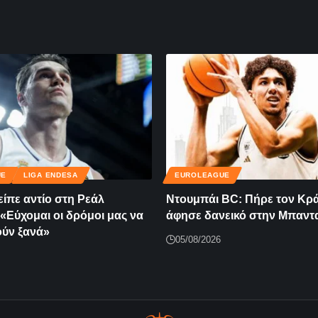
UE
LIGA ENDESA
EUROLEAGUE
είπε αντίο στη Ρεάλ
Ντουμπάι BC: Πήρε τον Κρά
«Εύχομαι οι δρόμοι μας να
άφησε δανεικό στην Μπαντ
ύν ξανά»
05/08/2026