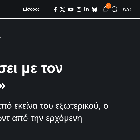
9
Aa
Είσοδος
»
ει με τον
»
ό εκείνα του εξωτερικού, ο
ρντ από την ερχόμενη