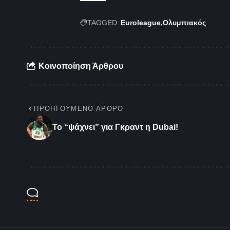
TAGGED:
Euroleague
Ολυμπιακός
Κοινοποίηση Άρθρου
ΠΡΟΗΓΟΎΜΕΝΟ ΆΡΘΡΟ
Το “ψάχνει” για Γκραντ η Dubai!