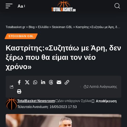
Aa
Totalbasket.gr
>
Blog
>
Ελλάδα
>
Stoiximan GBL
>
Καστρίτης:«Συζητάω με Άρη, δεν ξέρω που θα είμαι τον νέο χρόνο»
STOIXIMAN GBL
Καστρίτης:«Συζητάω με Άρη, δεν
ξέρω που θα είμαι τον νέο
χρόνο»
2 Λεπτά Aνάγνωσης
TotalBasket Newsroom
Δεν υπάρχουν Σχόλια
Τελευταία Ανανέωση: 16/05/2023 17:53