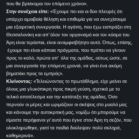
που θα βρίσκομαι τον επόμενο χρόνο».
Στην συνέχεια είπε:
«Έχουμε πει και οι δύο πλευρές ότι
υπάρχει αμοιβαία θέληση και επιθυμία για να συνεχίσουμε
μια εξαιρετική συνεργασία. Η αγάπη, που έχω εισπράξει στη
Θεσσαλονίκη και απ’ όλον τον οργανισμό και τον κόσμο του
Άρη είναι τεράστια, είναι αναμφισβήτητο αυτό. Όπως, επίσης,
έχουμε πει είναι κάποια πράγματα, που πρέπει να γίνουν
προς το καλό, πρώτα απ’ όλα της ομάδας, ούτως ώστε, σε
μια συνεργασία την επόμενη χρονιά, να γίνει ένα ακόμη
βηματάκι προς τα εμπρός».
Κλείνοντας:
«Τελειώνοντας το πρωτάθλημα, είχε μείνει σε
όλους μια γλυκόπικρη προς πικρή γεύση, σχετικά με το
τελικό αποτέλεσμα και την κατάταξη της ομάδας. Όσο
περνούν οι μέρες και ωριμάζουν οι σκέψεις στο μυαλό μας
και κάνουμε την αυτοκριτική μας, νομίζω ότι μπορούμε να
είμαστε περήφανοι γι’ αυτό που έγινε στον Άρη τη σεζόν, που
ολοκληρώθηκε, γιατί τα παιδιά δούλεψαν πολύ σκληρά,
καθημερινά».