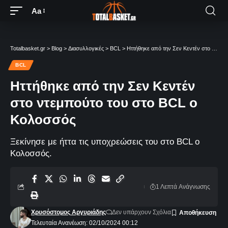
Aa
Totalbasket.gr
>
Blog
>
Διασυλλογικές
>
BCL
>
Ηττήθηκε από την Σεν Κεντέν στο ντεμπούτο του στο BCL ο Κολοσσός
BCL
Ηττήθηκε από την Σεν Κεντέν
στο ντεμπούτο του στο BCL ο
Κολοσσός
Ξεκίνησε με ήττα τις υποχρεώσεις του στο BCL ο
Κολοσσός.
1 Λεπτά Aνάγνωσης
Χρυσόστομος Αργυριάδης
Δεν υπάρχουν Σχόλια
Τελευταία Ανανέωση: 02/10/2024 00:12