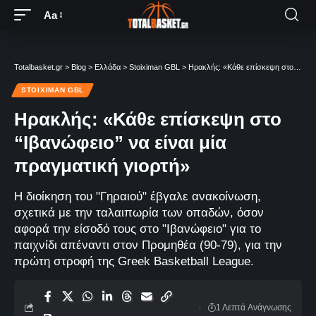
Aa
Totalbasket.gr
>
Blog
>
Ελλάδα
>
Stoiximan GBL
>
Ηρακλής: «Κάθε επίσκεψη στο “Ιβανώφειο” να είναι μία πραγματική γιορτή»
STOIXIMAN GBL
Ηρακλής: «Κάθε επίσκεψη στο
“Ιβανώφειο” να είναι μία
πραγματική γιορτή»
Η διοίκηση του "Γηραιού" έβγαλε ανακοίνωση,
σχετικά με την ταλαιπωρία των οπαδών, όσον
αφορά την είσοδό τους στο "Ιβανώφειο" για το
παιχνίδι απέναντι στον Προμηθέα (90-79), για την
πρώτη στροφή της Greek Basketball League.
1 Λεπτά Aνάγνωσης