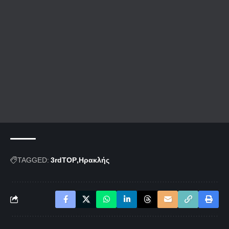
TAGGED:
3rdTOP
Ηρακλής