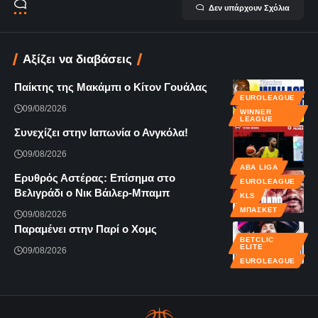
Δεν υπάρχουν Σχόλια
Αξίζει να διαβάσεις
Παίκτης της Μακάμπι ο Κίτον Γουάλας
EUROLEAGUE
09/08/2026
WINNER
LEAGUE
Συνεχίζει στην Ιαπωνία ο Ανγκόλα!
09/08/2026
ΚΌΣΜΟΣ
ABA LIGA
Ερυθρός Αστέρας: Επίσημα στο
EUROLEAGUE
Βελιγράδι ο Νικ Βάιλερ-Μπαμπ
KLS
ΜΠΆΣΚΕΤ
09/08/2026
Παραμένει στην Παρί ο Χομς
BETCLIC
ELITE
09/08/2026
EUROLEAGUE