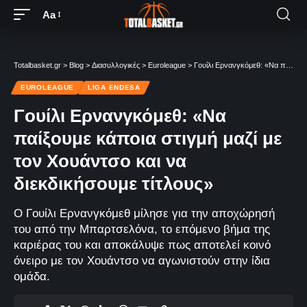
Aa
Totalbasket.gr
>
Blog
>
Διασυλλογικές
>
Euroleague
>
Γουίλι Ερνανγκόμεθ: «Να παίξουμε κάποια στιγμή μαζί με τον Χουάντσο και να διεκδικήσουμε τίτλους»
EUROLEAGUE
LIGA ENDESA
Γουίλι Ερνανγκόμεθ: «Να
παίξουμε κάποια στιγμή μαζί με
τον Χουάντσο και να
διεκδικήσουμε τίτλους»
Ο Γουίλι Ερνανγκόμεθ μίλησε για την αποχώρησή
του από την Μπαρτσελόνα, το επόμενο βήμα της
καριέρας του και αποκάλυψε πως αποτελεί κοινό
όνειρο με τον Χουάντσο να αγωνιστούν στην ίδια
ομάδα.