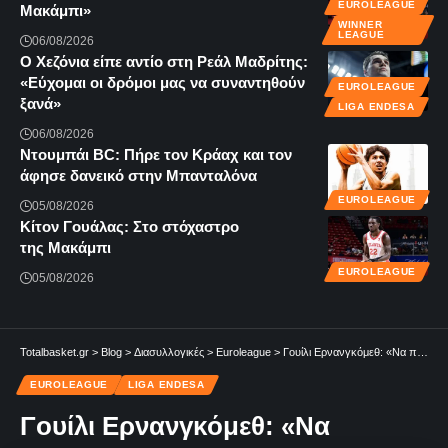
EUROLEAGUE
Μακάμπι»
WINNER
LEAGUE
06/08/2026
Ο Χεζόνια είπε αντίο στη Ρεάλ Μαδρίτης:
«Εύχομαι οι δρόμοι μας να συναντηθούν
EUROLEAGUE
ξανά»
LIGA ENDESA
06/08/2026
Ντουμπάι BC: Πήρε τον Κράαχ και τον
άφησε δανεικό στην Μπανταλόνα
EUROLEAGUE
05/08/2026
Κίτον Γουάλας: Στο στόχαστρο
της Μακάμπι
EUROLEAGUE
05/08/2026
Totalbasket.gr
>
Blog
>
Διασυλλογικές
>
Euroleague
>
Γουίλι Ερνανγκόμεθ: «Να παίξουμε κάποια στιγμή μαζί με τον Χουάντσο και να διεκδικήσουμε τίτλους»
EUROLEAGUE
LIGA ENDESA
Γουίλι Ερνανγκόμεθ: «Να