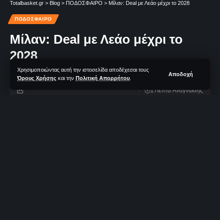
Totalbasket.gr
>
Blog
>
ΠΟΔΟΣΦΑΙΡΟ
>
Μίλαν: Deal με Λεάο μέχρι το 2028
ΠΟΔΟΣΦΑΙΡΟ
Μίλαν: Deal με Λεάο μέχρι το
2028
Χρησιμοποιώντας αυτή την ιστοσελίδα αποδέχεσαι τους
Αποδοχή
Όρους Χρήσης
και την
Πολιτική Απορρήτου
.
1 Λεπτά Aνάγνωσης
TotalBasket Newsroom
Δεν υπάρχουν Σχόλια
Τελευταία Ανανέωση: 02/06/2023 21:02