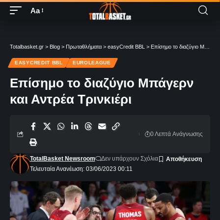
Aa
Totalbasket.gr
>
Blog
>
Πρωταθλήματα
>
easyCredit BBL
>
Επίσημο το διαζύγιο Μπάγερν και Αντρέα Τρινκιέρι
EASYCREDIT BBL
EUROLEAGUE
Επίσημο το διαζύγιο Μπάγερν
και Αντρέα Τρινκιέρι
0 Λεπτά Aνάγνωσης
TotalBasket Newsroom
Δεν υπάρχουν Σχόλια
Τελευταία Ανανέωση: 03/06/2023 00:11