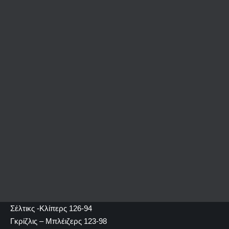
Σέλτικς -Κλίπερς 126-94
Γκρίζλις – Μπλέιζερς 123-98