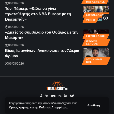
BASKETBALL
06/08/2026
Τόνι Πάρκερ: «Θέλω να γίνω
πρωταθλητής στο NBA Europe με τη
EUROLEAGUE
Βιλερμπάν»
VIDEO
06/08/2026
«Διετές το συμβόλαιο του Ουάλας με την
EUROLEAGUE
Μακάμπι»
WINNER
LEAGUE
06/08/2026
Βίκος Ιωαννίνων: Ανακοίνωσε τον Άλερικ
Φρίμαν
STOIXIMAN
GBL
06/08/2026
Χρησιμοποιώντας αυτή την ιστοσελίδα αποδέχεσαι τους
Αποδοχή
Όρους Χρήσης
και την
Πολιτική Απορρήτου
.
© 2020-2026 Totalbasket.gr | All Rights Reserved