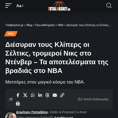
Aa
Totalbasket.gr
>
Blog
>
Πρωταθλήματα
>
NBA
>
Διέσυραν τους Κλίπερς οι Σέλτικς, τρομεροί Νικς στο Ντένβερ – Τα αποτελέσματα της βραδιάς στο ΝΒΑ
NBA
Διέσυραν τους Κλίπερς οι
Σέλτικς, τρομεροί Νικς στο
Ντένβερ – Τα αποτελέσματα της
βραδιάς στο ΝΒΑ
Ματσάρες στον μαγικό κόσμο του NBA.
1 Λεπτά Aνάγνωσης
Δημήτρης Παπαδάτος
- Editor & Podcast Co-Host
Δεν υπάρχουν Σχόλια