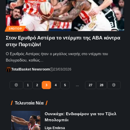
3RDTOP
Στον Ερυθρό Αστέρα το ντέρμπι της ΑΒΑ κόντρα
στην Παρτιζάν!
Ο Ερυθρός Αστέρας ήταν ο μεγάλος νικητής στο ντέρμπι του
Βελιγραδίου, καθώς…
TotalBasket Newsroom
23/03/2026
1
2
3
4
5
…
27
28
Τελευταία Νέα
Ουνικάχα: Ενδιαφέρον για τον Τζόελ
Μπολομπόι
Liga Endesa