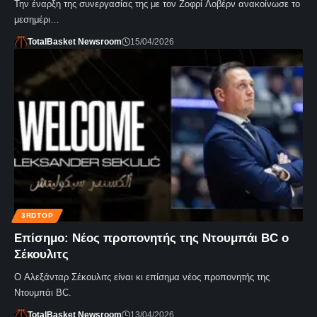
Την έναρξη της συνεργασίας της με τον Ζοφρί Λοβέρν ανακοίνωσε το
μεσημέρι…
TotalBasket Newsroom
15/04/2026
3RDTOP
Επίσημο: Νέος προπονητής της Ντουμπάι BC ο
Σέκουλιτς
Ο Αλεξάνταρ Σέκουλιτς είναι κι επίσημα νέος προπονητής της
Ντουμπάι BC.
TotalBasket Newsroom
13/04/2026