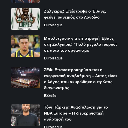
Ζάλγκιρις: Επέστρεψε ο Έβανς,
φεύγει δανεικός στο Λονδίνο
Euroleague
Μπόλντγουιν για επιστροφή Έβανς
στη Ζαλγκίρις: “Πολύ μεγάλο respect
σε αυτό τον οργανισμό”
Euroleague
ΣΕΦ: Επαναπροκηρύσσεται η
ενεργειακή αναβάθμιση – Αυτος είναι
ο λόγος που ακυρώθηκε ο πρώτος
διαγωνισμός
Ελλάδα
Τόνι Πάρκερ: Αναδίπλωση για το
NBA Europe – Η διευκρινιστική
ανάρτησή του
Euroleague