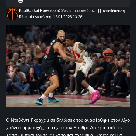
TotalBasket Newsroom
Δεν υπάρχουν Σχόλια
Τελευταία Ανανέωση: 12/01/2026 13:26
Ο Ντεβόντε Γκράχαμ σε δηλώσεις του αναφέρθηκε στον λίγο
χρόνο συμμετοχής που έχει στον Ερυθρό Αστέρα από τον
Σάσα Ομπράντοβιτς, αλλά τόνισε πως είναι ικανός και θα