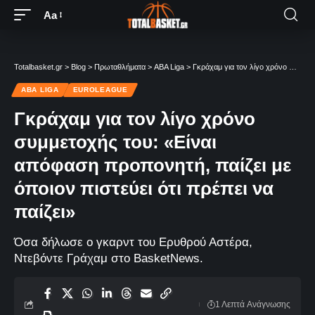
Aa
Totalbasket.gr
>
Blog
>
Πρωταθλήματα
>
ABA Liga
>
Γκράχαμ για τον λίγο χρόνο συμμετοχής του: «Είναι απόφαση προπονητή, παίζει με όποιον πιστεύει ότι πρέπει να παίζει»
ABA LIGA
EUROLEAGUE
Γκράχαμ για τον λίγο χρόνο
συμμετοχής του: «Είναι
απόφαση προπονητή, παίζει με
όποιον πιστεύει ότι πρέπει να
παίζει»
Όσα δήλωσε ο γκαρντ του Ερυθρού Αστέρα,
Ντεβόντε Γράχαμ στο BasketNews.
1 Λεπτά Aνάγνωσης