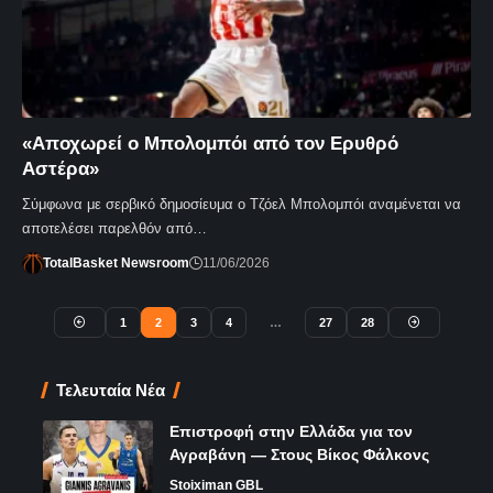
«Αποχωρεί ο Μπολομπόι από τον Ερυθρό
Αστέρα»
Σύμφωνα με σερβικό δημοσίευμα ο Τζόελ Μπολομπόι αναμένεται να
αποτελέσει παρελθόν από…
TotalBasket Newsroom
11/06/2026
1
2
3
4
…
27
28
Τελευταία Νέα
Επιστροφή στην Ελλάδα για τον
Αγραβάνη — Στους Βίκος Φάλκονς
Stoiximan GBL