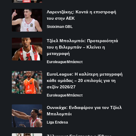
Λαρεντζάκης: Κοντά η επιστροφή
του στην ΑΕΚ
Stoiximan GBL
Τζόελ Μπολομπόι: Προτεραιότητά
του η Βιλερμπάν – Κλείνει η
μεταγραφή
Euroleague
Μπάσκετ
EuroLeague: Η καλύτερη μεταγραφή
κάθε ομάδας – 20 επιλογές για τη
σεζόν 2026/27
Euroleague
Μπάσκετ
Ουνικάχα: Ενδιαφέρον για τον Τζόελ
Μπολομπόι
Liga Endesa