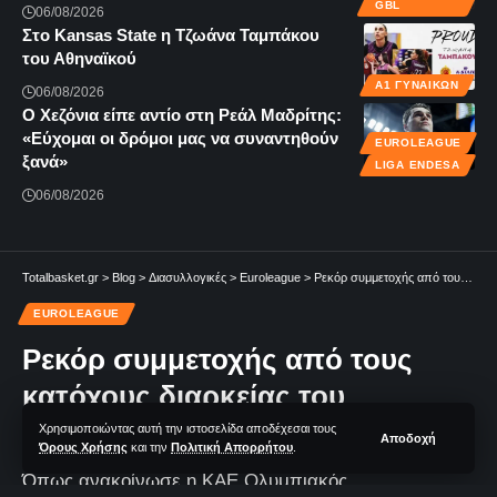
GBL
06/08/2026
Στο Kansas State η Τζωάνα Ταμπάκου
του Αθηναϊκού
Α1 ΓΥΝΑΙΚΏΝ
06/08/2026
Ο Χεζόνια είπε αντίο στη Ρεάλ Μαδρίτης:
«Εύχομαι οι δρόμοι μας να συναντηθούν
EUROLEAGUE
ξανά»
LIGA ENDESA
06/08/2026
Totalbasket.gr
>
Blog
>
Διασυλλογικές
>
Euroleague
>
Ρεκόρ συμμετοχής από τους κατόχους διαρκείας του Ολυμπιακού για το Final Four
EUROLEAGUE
Ρεκόρ συμμετοχής από τους
κατόχους διαρκείας του
Ολυμπιακού για το Final Four
Χρησιμοποιώντας αυτή την ιστοσελίδα αποδέχεσαι τους
Αποδοχή
Όρους Χρήσης
και την
Πολιτική Απορρήτου
.
Όπως ανακοίνωσε η ΚΑΕ Ολυμπιακός,