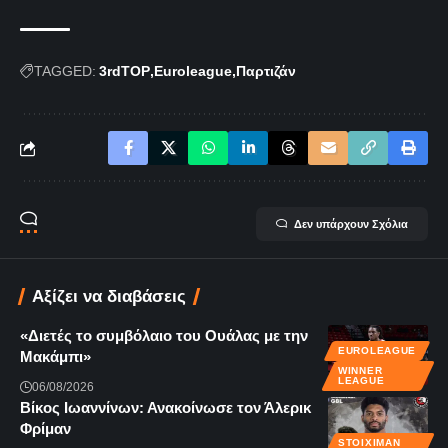
TAGGED:
3rdTOP
Euroleague
Παρτιζάν
Δεν υπάρχουν Σχόλια
Αξίζει να διαβάσεις
«Διετές το συμβόλαιο του Ουάλας με την
EUROLEAGUE
Μακάμπι»
WINNER
LEAGUE
06/08/2026
Βίκος Ιωαννίνων: Ανακοίνωσε τον Άλερικ
Φρίμαν
STOIXIMAN