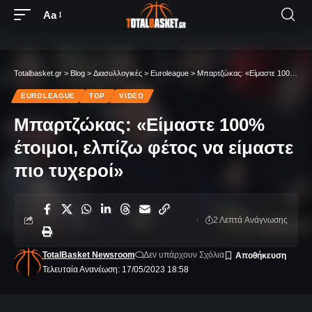
Aa
Totalbasket.gr
>
Blog
>
Διασυλλογικές
>
Euroleague
>
Μπαρτζώκας: «Είμαστε 100% έτοιμοι, ελπίζω φέτος να είμαστε πιο τυχεροί»
EUROLEAGUE
TOP
VIDEO
Μπαρτζώκας: «Είμαστε 100%
έτοιμοι, ελπίζω φέτος να είμαστε
πιο τυχεροί»
2 Λεπτά Aνάγνωσης
TotalBasket Newsroom
Δεν υπάρχουν Σχόλια
Τελευταία Ανανέωση: 17/05/2023 18:58