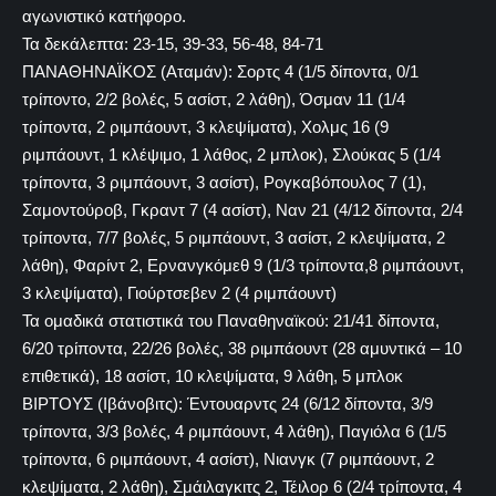
αγωνιστικό κατήφορο.
Τα δεκάλεπτα: 23-15, 39-33, 56-48, 84-71
ΠΑΝΑΘΗΝΑΪΚΟΣ (Αταμάν): Σορτς 4 (1/5 δίποντα, 0/1
τρίποντο, 2/2 βολές, 5 ασίστ, 2 λάθη), Όσμαν 11 (1/4
τρίποντα, 2 ριμπάουντ, 3 κλεψίματα), Χολμς 16 (9
ριμπάουντ, 1 κλέψιμο, 1 λάθος, 2 μπλοκ), Σλούκας 5 (1/4
τρίποντα, 3 ριμπάουντ, 3 ασίστ), Ρογκαβόπουλος 7 (1),
Σαμοντούροβ, Γκραντ 7 (4 ασίστ), Ναν 21 (4/12 δίποντα, 2/4
τρίποντα, 7/7 βολές, 5 ριμπάουντ, 3 ασίστ, 2 κλεψίματα, 2
λάθη), Φαρίντ 2, Ερνανγκόμεθ 9 (1/3 τρίποντα,8 ριμπάουντ,
3 κλεψίματα), Γιούρτσεβεν 2 (4 ριμπάουντ)
Τα ομαδικά στατιστικά του Παναθηναϊκού: 21/41 δίποντα,
6/20 τρίποντα, 22/26 βολές, 38 ριμπάουντ (28 αμυντικά – 10
επιθετικά), 18 ασίστ, 10 κλεψίματα, 9 λάθη, 5 μπλοκ
ΒΙΡΤΟΥΣ (Ιβάνοβιτς): Έντουαρντς 24 (6/12 δίποντα, 3/9
τρίποντα, 3/3 βολές, 4 ριμπάουντ, 4 λάθη), Παγιόλα 6 (1/5
τρίποντα, 6 ριμπάουντ, 4 ασίστ), Νιανγκ (7 ριμπάουντ, 2
κλεψίματα, 2 λάθη), Σμάιλαγκιτς 2, Τέιλορ 6 (2/4 τρίποντα, 4