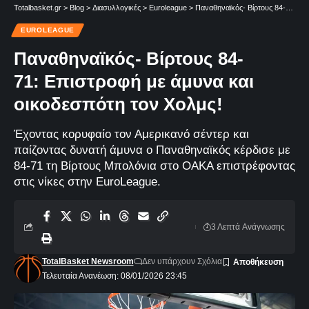
Totalbasket.gr
>
Blog
>
Διασυλλογικές
>
Euroleague
>
Παναθηναϊκός- Βίρτους 84-71: Επιστροφή με άμυνα και οικοδεσπότη τον Χολμς!
EUROLEAGUE
Παναθηναϊκός- Βίρτους 84-
71: Επιστροφή με άμυνα και
οικοδεσπότη τον Χολμς!
Έχοντας κορυφαίο τον Αμερικανό σέντερ και
παίζοντας δυνατή άμυνα ο Παναθηναϊκός κέρδισε με
84-71 τη Βίρτους Μπολόνια στο ΟΑΚΑ επιστρέφοντας
στις νίκες στην EuroLeague.
3 Λεπτά Aνάγνωσης
TotalBasket Newsroom
Δεν υπάρχουν Σχόλια
Τελευταία Ανανέωση: 08/01/2026 23:45