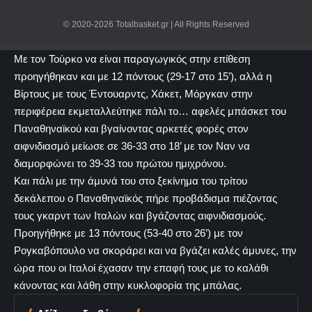
© 2020-2026 Totalbasket.gr | All Rights Reserved
Με τον Τούρκο να είναι παραγωγικός στην επίθεση
προηγήθηκαν και με 12 πόντους (29-17 στο 15’), αλλά η
Βίρτους με τους Έντουαρντς, Χάκετ, Μόργκαν στην
περιφέρεια εκμεταλλεύτηκε πάλι το… αφελές μπάσκετ του
Παναθηναϊκού και βγαίνοντας αρκετές φορές στον
αιφνιδιασμό μείωσε σε 36-33 στο 18’ με τον Ναν να
διαμορφώνει το 39-33 του πρώτου ημιχρόνου.
Και πάλι με την άμυνά του στο ξεκίνημα του τρίτου
δεκάλεπου ο Παναθηναϊκός πήρε προβάδισμα πιέζοντας
τους γκαρντ των Ιταλών και βγάζοντας αιφνιδιασμούς.
Προηγήθηκε με 13 πόντους (53-40 στο 26’) με τον
Ρογκαβόπουλο να σκοράρει και να βγάζει καλές άμυνες, την
ώρα που οι Ιταλοί έχασαν την επαφή τους με το καλάθι
κάνοντας και λάθη στην κυκλοφορία της μπάλας.