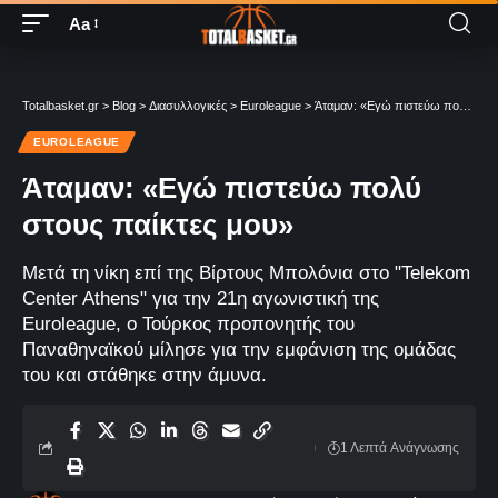
Aa
Totalbasket.gr
>
Blog
>
Διασυλλογικές
>
Euroleague
>
Άταμαν: «Εγώ πιστεύω πολύ στους παίκτες μου»
EUROLEAGUE
Άταμαν: «Εγώ πιστεύω πολύ
στους παίκτες μου»
Μετά τη νίκη επί της Βίρτους Μπολόνια στο "Telekom
Center Athens" για την 21η αγωνιστική της
Euroleague, ο Τούρκος προπονητής του
Παναθηναϊκού μίλησε για την εμφάνιση της ομάδας
του και στάθηκε στην άμυνα.
1 Λεπτά Aνάγνωσης