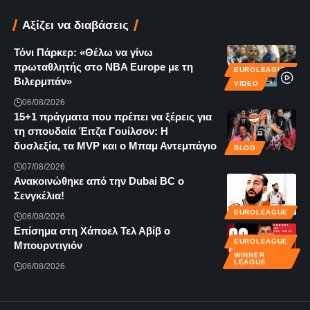
Αξίζει να διαβάσεις
Τόνι Πάρκερ: «Θέλω να γίνω
πρωταθλητής στο NBA Europe με τη
EUROLEAGUE
Βιλερμπάν»
VIDEO
06/08/2026
15+1 πράγματα που πρέπει να ξέρεις για
τη σπουδαία Έιτζα Γουίλσον: Η
δυσλεξία, τα MVP και ο Μπαμ Αντεμπάγιο
BLOG
07/08/2026
Ανακοινώθηκε από την Dubai BC ο
Σενγκέλια!
EUROLEAGUE
06/08/2026
Επίσημα στη Χάποελ Τελ Αβίβ ο
EUROLEAGUE
Μπουρντιγιόν
WINNER
LEAGUE
06/08/2026