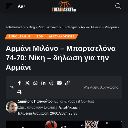
Aa
Totalbasket.gr
>
Blog
>
Διασυλλογικές
>
Euroleague
>
Αρμάνι Μιλάνο – Μπαρτσελόνα 74-70: Νίκη – δήλωση για την Αρμάνι
EUROLEAGUE
TOP
ΔΙΑΣΥΛΛΟΓΙΚΈΣ
Αρμάνι Μιλάνο – Μπαρτσελόνα
74-70: Νίκη – δήλωση για την
Αρμάνι
2 Λεπτά Aνάγνωσης
Δημήτρης Παπαδάτος
- Editor & Podcast Co-Host
Δεν υπάρχουν Σχόλια
Τελευταία Ανανέωση: 26/01/2024 23:38