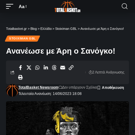
Aa
Totalbasket.gr
>
Blog
>
Ελλάδα
>
Stoiximan GBL
>
Ανανέωσε με Άρη ο Σανόγκο!
STOIXIMAN GBL
Ανανέωσε με Άρη ο Σανόγκο!
2 Λεπτά Aνάγνωσης
TotalBasket Newsroom
Δεν υπάρχουν Σχόλια
Τελευταία Ανανέωση: 14/06/2023 18:08