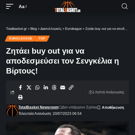
Aa
Totalbasket.gr
>
Blog
>
Διασυλλογικές
>
Euroleague
>
Ζητάει buy out για να αποδεσμεύσει τον Σενγκέλια η Βίρτους!
EUROLEAGUE
TOP
Ζητάει buy out για να
αποδεσμεύσει τον Σενγκέλια η
Βίρτους!
1 Λεπτά Aνάγνωσης
TotalBasket Newsroom
Δεν υπάρχουν Σχόλια
Τελευταία Ανανέωση: 20/07/2023 06:54