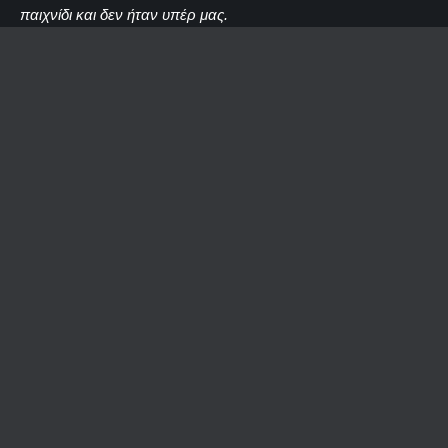
παιχνίδι και δεν ήταν υπέρ μας.