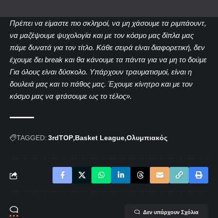
Πρέπει να είμαστε πιο σκληροί, να μη χάσουμε τα ριμπάουντ,
να μαζέψουμε ψυχολογία και με τον κόσμο μας δίπλα μας
πάμε δυνατά για τον τίτλο. Κάθε σειρά είναι διαφορετική, δεν
έχουμε δει break και θα κάνουμε τα πάντα για να μη το δούμε
Για όλους είναι δύσκολο. Υπάρχουν τραυματισμοί, είναι η
δουλειά μας και το πάθος μας. Έχουμε κίνητρο και με τον
κόσμο μας να φτάσουμε ως το τέλος».
TAGGED:
3rdTOP
Basket League
Ολυμπιακός
Δεν υπάρχουν Σχόλια