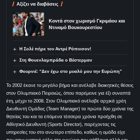
Αξίζει να διαβάσεις
Κοντά στον χωρισμό Γκριμάου και
Ντιναμό Βουκουρεστίου
Η Σολέ πήρε τον Αντρέ Ρόπινσον!
Στη Φουενλαμπράδα ο Βέστερμαν
Φουρνιέ: “Δεν έχω στο μυαλό μου την Ευρώπη”
Το 2002 έκανε το μεγάλο βήμα και ανέλαβε διοικητικές θέσεις
στον Ολυμπιακό Πειραιώς, όπου παρέμεινε για έξι συναπτά
έτη, μέχρι το 2008. Στον Ολυμπιακό ανέλαβε αρχικά χρέη
Διευθυντή Ομάδας (Team Manager) τα πρώτα δύο χρόνια της
θητείας του και τα επόμενα τέσσερα χρόνια προήχθη σε
Αθλητικό Διευθυντή (Sports Director), παρέχοντας τις
υπηρεσίες του στο ανώτερο επίπεδο, καθώς η ομάδα είχε
πρωταγωνιστικό ρόλο στο εγχώριο πρωτάθλημα αλλά και