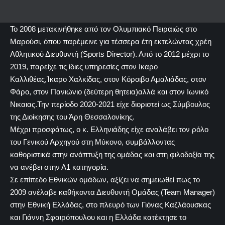
Το 2008 μετακινήθηκε από τον Ολυμπιακό Πειραιώς στο
Μαρούσι, όπου παρέμεινε για τέσσερα έτη εκτελώντας χρέη
Αθλητικού Διευθυντή (Sports Director). Από το 2012 μέχρι το
2019, παρείχε τις ίδιες υπηρεσίες στον Ικαρο
Καλλιθέας,Ίκαρο Χαλκίδας, στον Κόροιβο Αμαλιάδας, στον
Φάρο, στον Πανιώνιο (δεύτερη θητεια)αλλά και στον Ιωνικό
Νικαιας.Την περίοδο 2020-2021 είχε διοριστεί ως Σύμβουλος
της Διοίκησης του Άρη Θεσσαλονίκης.
Μέχρι προσφάτως, ο κ. Ελληνιάδης είχε αναλάβει τον ρόλο
του Γενικού Αρχηγού στη Μύκονο, συμβάλλοντας
καθοριστικά στην ανάπτυξη της ομάδας και στη φιλοδοξία της
να ανέβει στην Α1 κατηγορία.
Σε επίπεδο Εθνικών ομάδων, αξίζει να σημειωθεί πως το
2009 ανέλαβε καθήκοντα Διευθυντή Ομάδας (Team Manager)
στην Εθνική Ελλάδας, στο πλευρό των Γιόνας Καζλάουσκας
και Γιάννη Σφαιρόπουλου και η Ελλάδα κατέκτησε το