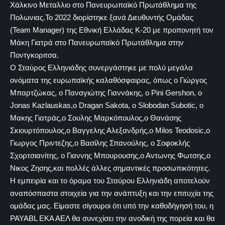
Χάλκινο Μεταλλιο στο Πανευρωπαϊκό Πρωτάθλημα της
Πολωνιας.Το 2022 διορίστηκε ξανά Διευθυντής Ομάδας
(Team Manager) της Εθνική Ελλάδας Κ-20 με προπονητή τον
Μάκη Γιατρά στο Πανευρωπαϊκό Πρωτάθλημα στην
Ποντγκοριτσα.
Ο Σταύρος Ελληνιάδης συνεργάστηκε με πολύ μεγάλα
ονόματα της ευρωπαϊκής καλαθόσφαιρας, όπως ο Γιώργος
Μπαρτζώκας, ο Παναγιώτης Γιαννάκης, ο Pini Gershon, ο
Jonas Kazlauskas,ο Dragan Sakota, ο Slobodan Subotic, ο
Μακης Γιατράς,ο Σουλης Μαρκόπουλος,ο Θανάσης
Σκιουρτόπουλος,ο Βαγγελης Αλεξανδρής,ο Milos Teodosic,ο
Γιωργος Πριντεζης,ο Βασίλης Σπανούλης, ο Σοφοκλής
Σχορτσιανίτης, ο Γιαννης Μπουρουσης,ο Αντωνης Φωτσης,ο
Νικος Ζησης,και πολλές άλλες σημαντικές προσωπικότητες.
Η εμπειρία και το όραμα του Σταύρου Ελληνιάδη αποτελούν
αναπόσπαστα στοιχεία για την ανάπτυξη και την επιτυχία της
ομάδας μας. Είμαστε σίγουροι ότι υπό την καθοδήγησή του, η
PAYABL ΕΚΑ ΑΕΛ θα συνεχίσει την ανοδική της πορεία και θα