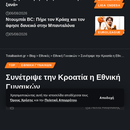
ξανά»
LIGA ENDESA
06/08/2026
Ντουμπάι BC: Πήρε τον Κράαχ και τον
άφησε δανεικό στην Μπανταλόνα
EUROLEAGUE
05/08/2026
Totalbasket.gr
>
Blog
>
Εθνικές
>
Εθνική Γυναικών
>
Συνέτριψε την Κροατία η Εθνική Γυναικών
TOP
ΕΘΝΙΚΉ ΓΥΝΑΙΚΏΝ
Συνέτριψε την Κροατία η Εθνική
Γυναικών
Χρησιμοποιώντας αυτή την ιστοσελίδα αποδέχεσαι τους
Αποδοχή
Όρους Χρήσης
και την
Πολιτική Απορρήτου
.
2 Λεπτά Aνάγνωσης
TotalBasket Newsroom
Δεν υπάρχουν Σχόλια
Τελευταία Ανανέωση: 02/06/2023 21:10