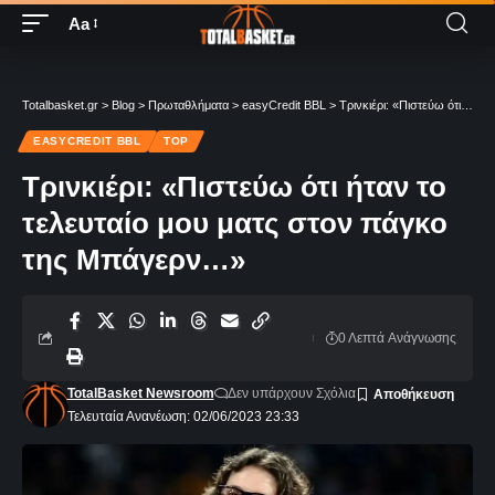
Aa
Totalbasket.gr
>
Blog
>
Πρωταθλήματα
>
easyCredit BBL
>
Τρινκιέρι: «Πιστεύω ότι ήταν το τελευταίο μου ματς στον πάγκο της Μπάγερν…»
EASYCREDIT BBL
TOP
Τρινκιέρι: «Πιστεύω ότι ήταν το
τελευταίο μου ματς στον πάγκο
της Μπάγερν…»
0 Λεπτά Aνάγνωσης
TotalBasket Newsroom
Δεν υπάρχουν Σχόλια
Τελευταία Ανανέωση: 02/06/2023 23:33