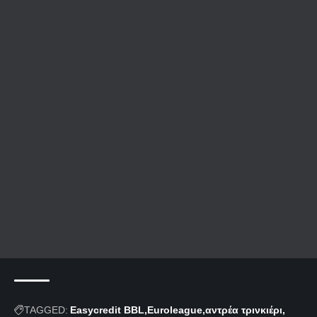
TAGGED:
Easycredit BBL
Euroleague
αντρέα τρινκιέρι