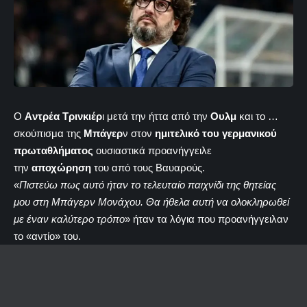
Ο
Aντρέα Τρινκιέρ
ι μετά την ήττα από την
Ουλμ
και το …
σκούπισμα της
Μπάγερ
ν στον
ημιτελικό του γερμανικού
πρωταθλήματος
ουσιαστικά προανήγγειλε
την
αποχώρηση
του από τους Βαυαρούς.
«Πιστεύω πως αυτό ήταν το τελευταίο παιχνίδι της θητείας
μου στη Μπάγερν Μονάχου. Θα ήθελα αυτή να ολοκληρωθεί
με έναν καλύτερο τρόπο
» ήταν τα λόγια που προανήγγειλαν
το «αντίο» του.