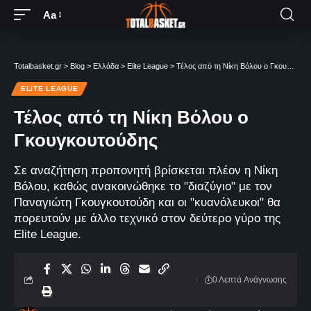
Aa
Totalbasket.gr
>
Blog
>
Ελλάδα
>
Elite League
>
Τέλος από τη Νίκη Βόλου ο Γκουγκουτούδης
ELITE LEAGUE
Τέλος από τη Νίκη Βόλου ο
Γκουγκουτούδης
Σε αναζήτηση προπονητή βρίσκεται πλέον η Νίκη
Βόλου, καθώς ανακοινώθηκε το "διαζύγιο" με τον
Παναγιώτη Γκουγκουτούδη και οι "κυανόλευκοι" θα
πορευτούν με άλλο τεχνικό στον δεύτερο γύρο της
Elite League.
0 Λεπτά Aνάγνωσης