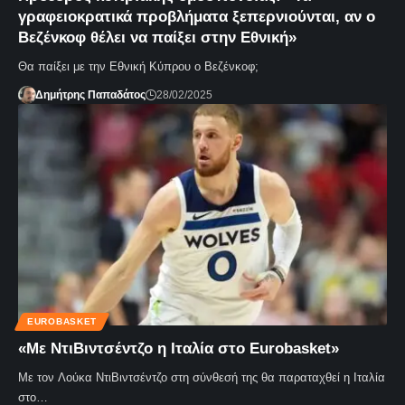
γραφειοκρατικά προβλήματα ξεπερνιούνται, αν ο
Βεζένκοφ θέλει να παίξει στην Εθνική»
Θα παίξει με την Εθνική Κύπρου ο Βεζένκοφ;
Δημήτρης Παπαδάτος
28/02/2025
EUROBASKET
«Με ΝτιΒιντσέντζο η Ιταλία στο Eurobasket»
Με τον Λούκα ΝτιΒιντσέντζο στη σύνθεσή της θα παραταχθεί η Ιταλία
στο…