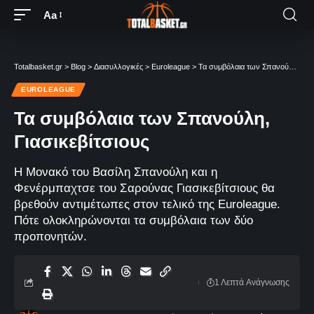
Aa
Totalbasket.gr
>
Blog
>
Διασυλλογικές
>
Euroleague
>
Τα συμβόλαια των Σπανούλη, Γιασικεβίτσιους
EUROLEAGUE
Τα συμβόλαια των Σπανούλη,
Γιασικεβίτσιους
Η Μονακό του Βασίλη Σπανούλη και η
Φενέρμπαχτσε του Σαρούνας Γιασικεβίτσιους θα
βρεθούν αντιμέτωπες στον τελικό της Euroleague.
Πότε ολοκληρώνονται τα συμβόλαια των δύο
προπονητών.
1 Λεπτά Aνάγνωσης