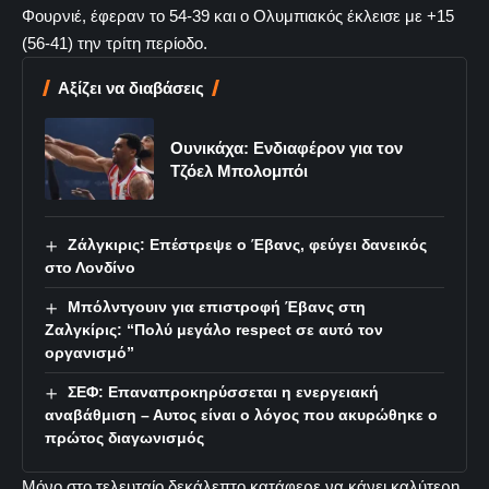
Φουρνιέ, έφεραν το 54-39 και ο Ολυμπιακός έκλεισε με +15
(56-41) την τρίτη περίοδο.
Αξίζει να διαβάσεις
Ουνικάχα: Ενδιαφέρον για τον
Τζόελ Μπολομπόι
Ζάλγκιρις: Επέστρεψε ο Έβανς, φεύγει δανεικός
στο Λονδίνο
Μπόλντγουιν για επιστροφή Έβανς στη
Ζαλγκίρις: “Πολύ μεγάλο respect σε αυτό τον
οργανισμό”
ΣΕΦ: Επαναπροκηρύσσεται η ενεργειακή
αναβάθμιση – Αυτος είναι ο λόγος που ακυρώθηκε ο
πρώτος διαγωνισμός
Μόνο στο τελευταίο δεκάλεπτο κατάφερε να κάνει καλύτερη