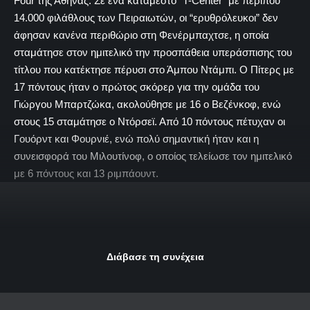
Four της Αθήνας. Σε ένα κατάμεστο “T-Center” με περίπου
14.000 φιλάθλους των Πειραιωτών, οι “ερυθρόλευκοι” δεν
άφησαν κανένα περιθώριο στη Φενέρμπαχτσε, η οποία
σταμάτησε στον ημιτελικό την προσπάθεια υπεράσπισης του
τίτλου που κατέκτησε πέρυσι στο Άμπου Ντάμπι. Ο Πίτερς με
17 πόντους ήταν ο πρώτος σκόρερ για την ομάδα του
Γιώργου Μπαρτζώκα, ακολούθησε με 16 ο Βεζένκοφ, ενώ
στους 15 σταμάτησε ο Ντόρσεϊ. Από 10 πόντους πέτυχαν οι
Γουόρντ και Φουρνιέ, ενώ πολύ σημαντική ήταν και η
συνεισφορά του Μιλουτίνοφ, ο οποίος τελείωσε τον ημιτελικό
με 6 πόντους και 13 ριμπάουντ.
Διάβασε τη συνέχεια