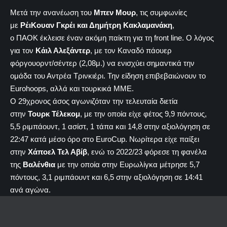
Μετά την ανανέωση του
Μπεν Μουρ
, τις συμφωνίες
με
ΡέιΚουαν Γκρέι και Δημήτρη Κακλαμανάκη
,
ο ΠΑΟΚ έκλεισε έναν ακόμη παίκτη για τη front line. Ο λόγος
για τον
Κάιλ Αλεξάντερ
, με τον Καναδό πάουερ
φόργουορντ/σέντερ (2,08μ.) να ενισχύει σημαντικά την
ομάδα του Αντρέα Τρινκιέρι. Την είδηση επιβεβαιώνουν το
Eurohoops, αλλά και τουρκικά ΜΜΕ.
Ο 29χρονος άσος αγωνιζόταν την τελευταία διετία
στην
Τουρκ Τέλεκομ
, με την οποία είχε φέτος 9,9 πόντους,
5,5 ριμπάουντ, 1 ασίστ, 1 τάπα και 14,8 στην αξιολόγηση σε
22:47 κατά μέσο όρο στο EuroCup. Νωρίτερα είχε παίξει
στην
Χάποελ Τελ Αβίβ
, ενώ το 2022/23 φόρεσε τη φανέλα
της
Βαλένθια
με την οποία στην Ευρωλίγκα μέτρησε 5,7
πόντους, 3,1 ριμπάουντ και 6,5 στην αξιολόγηση σε 14:41
ανά αγώνα.