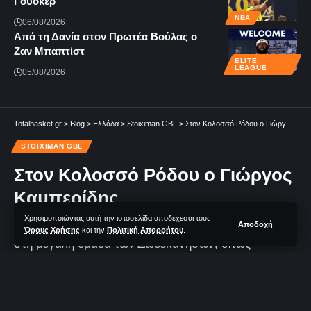
Γουόκερ
NBA
06/08/2026
Από τη Δανία στον Πρωτέα Βούλας ο
Ζαν Μπαπτίστ
ELITE
LEAGUE
05/08/2026
Totalbasket.gr
>
Blog
>
Ελλάδα
>
Stoiximan GBL
>
Στον Κολοσσό Ρόδου ο Γιώργος Καμπερίδης
STOIXIMAN GBL
Στον Κολοσσό Ρόδου ο Γιώργος
Καμπερίδης
Χρησιμοποιώντας αυτή την ιστοσελίδα αποδέχεσαι τους
Αποδοχή
Ο Έλληνας γκαρντ/φόργουορντ ανήκει κι επίσημα
Όρους Χρήσης
και την
Πολιτική Απορρήτου
.
στη μεγάλη ομάδα των Δωδεκανήσων, όπως
ανακοινώθηκε επίσημα το πρωί της Τετάρτης (3/6).
1 Λεπτά Aνάγνωσης