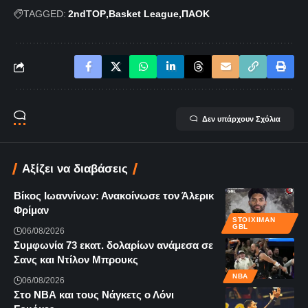
TAGGED:
2ndTOP
Basket League
ΠΑΟΚ
Δεν υπάρχουν Σχόλια
Αξίζει να διαβάσεις
Βίκος Ιωαννίνων: Ανακοίνωσε τον Άλερικ
Φρίμαν
STOIXIMAN
GBL
06/08/2026
Συμφωνία 73 εκατ. δολαρίων ανάμεσα σε
Σανς και Ντίλον Μπρουκς
NBA
06/08/2026
Στο ΝΒΑ και τους Νάγκετς ο Λόνι