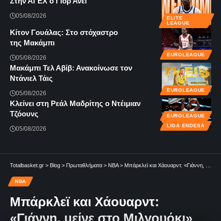
Στην ΑΓΕΧ ο Γιόρ Ανέι
05/08/2026
ELITE
LEAGUE
Κίτον Γουάλας: Στο στόχαστρο
της Μακάμπι
EUROLEAGUE
05/08/2026
Μακάμπι Τελ Αβίβ: Ανακοίνωσε τον
Ντάνιελ Τάις
EUROLEAGUE
05/08/2026
Κλείνει στη Ρεάλ Μαδρίτης ο Ντέιμιαν
Τζόουνς
EUROLEAGUE
LIGA ENDESA
05/08/2026
Totalbasket.gr
>
Blog
>
Πρωταθλήματα
>
NBA
>
Μπάρκλεϊ και Χάουαρντ: «Γιάννη, μείνε στο Μιλγουόκι»
NBA
Μπάρκλεϊ και Χάουαρντ:
«Γιάννη, μείνε στο Μιλγουόκι»