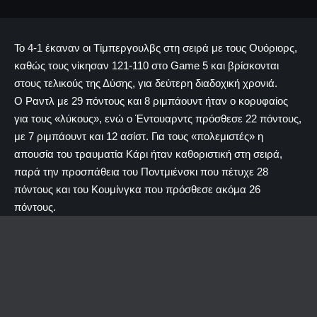
Το 4-1 έκαναν οι Τίμπεργουλβς στη σειρά με τους Ουόριορς,
καθώς τους νίκησαν 121-110 στο Game 5 και βρίσκονται
στους τελικούς της Δύσης, για δεύτερη διαδοχική χρονιά.
Ο Ραντλ με 29 πόντους και 8 ριμπάουντ ήταν ο κορυφαίος
για τους «λύκους», ενώ ο Έντουαρντς πρόσθεσε 22 πόντους,
με 7 ριμπάουντ και 12 ασίστ. Για τους «πολεμιστές» η
απουσία του τραυματία Κάρι ήταν καθοριστική στη σειρά,
παρά την προσπάθεια του Ποντμιένσκι που πέτυχε 28
πόντους και του Κουμίνγκα που πρόσθεσε ακόμα 26
πόντους.