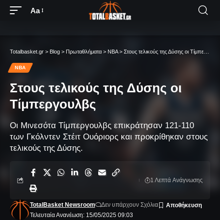
Aa
Totalbasket.gr
>
Blog
>
Πρωταθλήματα
>
NBA
>
Στους τελικούς της Δύσης οι Τίμπεργουλβς
NBA
Στους τελικούς της Δύσης οι
Τίμπεργουλβς
Οι Μινεσότα Τίμπεργουλβς επικράτησαν 121-110
των Γκόλντεν Στέιτ Ουόριορς και προκρίθηκαν στους
τελικούς της Δύσης.
1 Λεπτά Aνάγνωσης
TotalBasket Newsroom
Δεν υπάρχουν Σχόλια
Τελευταία Ανανέωση: 15/05/2025 09:03