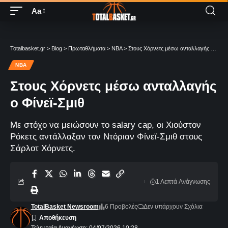
Aa
Totalbasket.gr
>
Blog
>
Πρωταθλήματα
>
NBA
>
Στους Χόρνετς μέσω ανταλλαγής ο Φίνεϊ-Σμιθ
NBA
Στους Χόρνετς μέσω ανταλλαγής
ο Φίνεϊ-Σμιθ
Με στόχο να μειώσουν το salary cap, οι Χιούστον
Ρόκετς αντάλλαξαν τον Ντόριαν Φίνεϊ-Σμιθ στους
Σάρλοτ Χόρνετς.
1 Λεπτά Aνάγνωσης
TotalBasket Newsroom
6 Προβολές
Δεν υπάρχουν Σχόλια