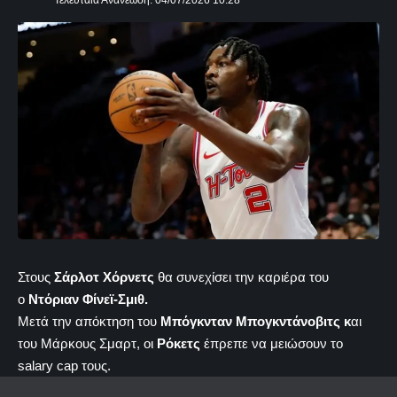
Τελευταία Ανανέωση: 04/07/2026 10:28
Στους
Σάρλοτ Χόρνετς
θα συνεχίσει την καριέρα του
ο
Ντόριαν Φίνεϊ-Σμιθ.
Μετά την απόκτηση του
Μπόγκνταν Μπογκντάνοβιτς κ
αι
του Μάρκους Σμαρτ, οι
Ρόκετς
έπρεπε να μειώσουν το
salary cap τους.