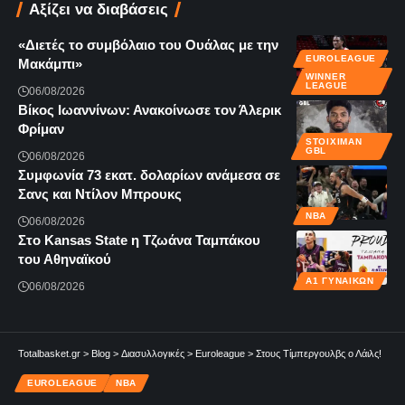
Αξίζει να διαβάσεις
«Διετές το συμβόλαιο του Ουάλας με την
EUROLEAGUE
Μακάμπι»
WINNER
LEAGUE
06/08/2026
Βίκος Ιωαννίνων: Ανακοίνωσε τον Άλερικ
Φρίμαν
STOIXIMAN
GBL
06/08/2026
Συμφωνία 73 εκατ. δολαρίων ανάμεσα σε
Σανς και Ντίλον Μπρουκς
NBA
06/08/2026
Στο Kansas State η Τζωάνα Ταμπάκου
του Αθηναϊκού
Α1 ΓΥΝΑΙΚΏΝ
06/08/2026
Totalbasket.gr
>
Blog
>
Διασυλλογικές
>
Euroleague
>
Στους Τίμπεργουλβς ο Λάιλς!
EUROLEAGUE
NBA