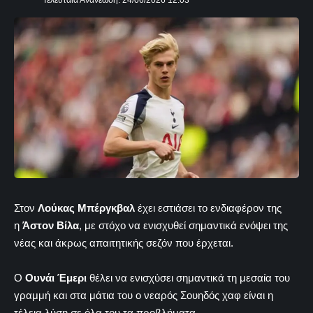
Τελευταία Ανανέωση: 24/06/2026 12:03
Στον
Λούκας Μπέργκβαλ
έχει εστιάσει το ενδιαφέρον της
η
Άστον Βίλα
, με στόχο να ενισχυθεί σημαντικά ενόψει της
νέας και άκρως απαιτητικής σεζόν που έρχεται.
Ο
Ουνάι Έμερι
θέλει να ενισχύσει σημαντικά τη μεσαία του
γραμμή και στα μάτια του ο νεαρός Σουηδός χαφ είναι η
τέλεια λύση σε όλα του τα προβλήματα.