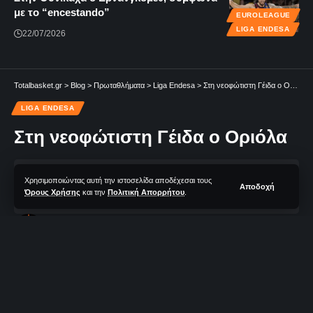
με το “encestando”
EUROLEAGUE
LIGA ENDESA
22/07/2026
Totalbasket.gr
>
Blog
>
Πρωταθλήματα
>
Liga Endesa
>
Στη νεοφώτιστη Γέιδα ο Οριόλα
LIGA ENDESA
Στη νεοφώτιστη Γέιδα ο Οριόλα
Χρησιμοποιώντας αυτή την ιστοσελίδα αποδέχεσαι τους
0 Λεπτά Aνάγνωσης
Αποδοχή
Όρους Χρήσης
και την
Πολιτική Απορρήτου
.
TotalBasket Newsroom
Δεν υπάρχουν Σχόλια
Τελευταία Ανανέωση: 28/07/2024 11:40