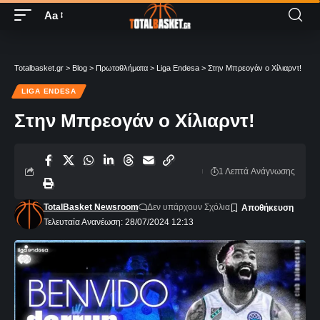
Aa
Totalbasket.gr
>
Blog
>
Πρωταθλήματα
>
Liga Endesa
>
Στην Μπρεογάν ο Χίλιαρντ!
LIGA ENDESA
Στην Μπρεογάν ο Χίλιαρντ!
1 Λεπτά Aνάγνωσης
TotalBasket Newsroom
Δεν υπάρχουν Σχόλια
Τελευταία Ανανέωση: 28/07/2024 12:13