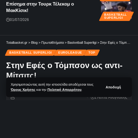
Επίσημα στην Τουρκ Τέλεκομ ο
ΜακΚίσικ!
BASKETBALL
SUPERLIGI
01/07/2026
Totalbasket.gr
>
Blog
>
Πρωταθλήματα
>
Basketball Superligi
>
Στην Εφές ο Τόμπσον ως αντι-Μίτσιτς!
BASKETBALL SUPERLIGI
EUROLEAGUE
TOP
Στην Εφές ο Τόμπσον ως αντι-
Μίτσιτς!
Χρησιμοποιώντας αυτή την ιστοσελίδα αποδέχεσαι τους
Αποδοχή
Όρους Χρήσης
και την
Πολιτική Απορρήτου
.
1 Λεπτά Aνάγνωσης
TotalBasket Newsroom
Δεν υπάρχουν Σχόλια
Τελευταία Ανανέωση: 05/07/2023 11:23