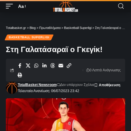
Aa
Totalbasket.gr
>
Blog
>
Πρωταθλήματα
>
Basketball Superligi
>
Στη Γαλατάσαραϊ ο Γκεγίκ!
BASKETBALL SUPERLIGI
Στη Γαλατάσαραϊ ο Γκεγίκ!
0 Λεπτά Aνάγνωσης
TotalBasket Newsroom
Δεν υπάρχουν Σχόλια
Τελευταία Ανανέωση: 06/07/2023 23:42