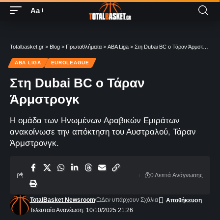
Aa
Totalbasket.gr
>
Blog
>
Πρωταθλήματα
>
ABA Liga
>
Στη Dubai BC ο Τάραν Άρμστρογκ
ABA LIGA
EUROLEAGUE
Στη Dubai BC ο Τάραν
Άρμστρογκ
Η ομάδα των Ηνωμένων Αραβικών Εμιράτων
ανακοίνωσε την απόκτηση του Αυστραλού, Τάραν
Άρμστρονγκ.
0 Λεπτά Aνάγνωσης
TotalBasket Newsroom
Δεν υπάρχουν Σχόλια
Τελευταία Ανανέωση: 10/10/2025 21:26