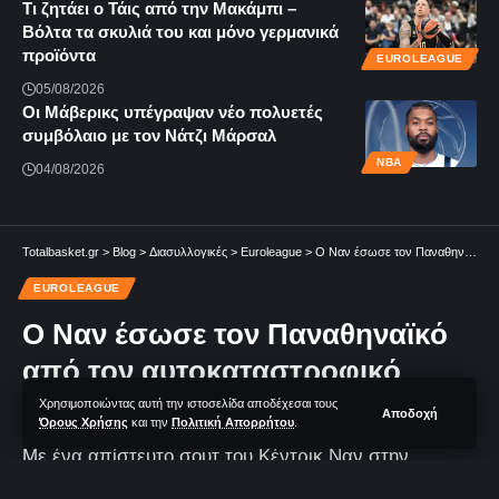
Τι ζητάει ο Τάις από την Μακάμπι –
Βόλτα τα σκυλιά του και μόνο γερμανικά
προϊόντα
EUROLEAGUE
05/08/2026
Οι Μάβερικς υπέγραψαν νέο πολυετές
συμβόλαιο με τον Νάτζι Μάρσαλ
NBA
04/08/2026
Totalbasket.gr
>
Blog
>
Διασυλλογικές
>
Euroleague
>
Ο Ναν έσωσε τον Παναθηναϊκό από τον αυτοκαταστροφικό εαυτό του!
EUROLEAGUE
Ο Ναν έσωσε τον Παναθηναϊκό
από τον αυτοκαταστροφικό
εαυτό του!
Χρησιμοποιώντας αυτή την ιστοσελίδα αποδέχεσαι τους
Αποδοχή
Όρους Χρήσης
και την
Πολιτική Απορρήτου
.
Με ένα απίστευτο σουτ του Κέντρικ Ναν στην
εκπνοή, ο Παναθηναϊκός νίκησε 86-84 την