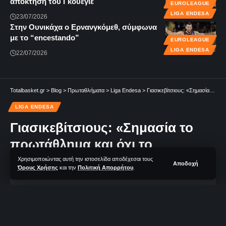
απόκτηση του Γκουέγιε
EUROLEAGUE
LIGA ENDESA
23/07/2026
Στην Ουνικάχα ο Ερνανγκόμεθ, σύμφωνα
με το “encestando”
EUROLEAGUE
LIGA ENDESA
22/07/2026
Totalbasket.gr
>
Blog
>
Πρωταθλήματα
>
Liga Endesa
>
Γιασικεβίτσιους: «Σημασία το πρωτάθλημα και όχι το συμβόλαιό μου»
LIGA ENDESA
Γιασικεβίτσιους: «Σημασία το
πρωτάθλημα και όχι το
συμβόλαιό μου»
Χρησιμοποιώντας αυτή την ιστοσελίδα αποδέχεσαι τους
Αποδοχή
Όρους Χρήσης
και την
Πολιτική Απορρήτου
.
2 Λεπτά Aνάγνωσης
TotalBasket Newsroom
Δεν υπάρχουν Σχόλια