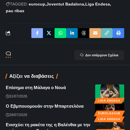
TAGGED:
eurocup
Joventut Badalona
Liga Endesa
pau ribas
Δεν υπάρχουν Σχόλια
Αξίζει να διαβάσεις
Επίσημα στη Μάλαγα ο Νουά
31/07/2026
LIGA ENDESA
Ο Εβμπουομουάν στην Μπαρτσελόνα
EUROLEAGUE
28/07/2026
LIGA ENDESA
Ενισχύει τη ρακέτα της η Βαλένθια με την