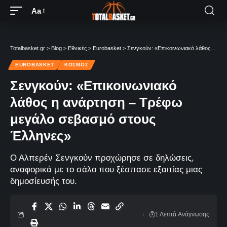
Aa
Totalbasket.gr
>
Blog
>
Εθνικές
>
Eurobasket
>
Σενγκούν: «Επικοινωνιακό λάθος η ανάρτηση – Τρέφω μεγάλο σεβασμό στους Έλληνες»
EUROBASKET
ΚΌΣΜΟΣ
Σενγκούν: «Επικοινωνιακό
λάθος η ανάρτηση – Τρέφω
μεγάλο σεβασμό στους
Έλληνες»
Ο Αλπερέν Σενγκούν προχώρησε σε δηλώσεις,
αναφορικά με το σάλο που ξέσπασε εξαιτίας μιας
δημοσίευσής του.
1 Λεπτά Aνάγνωσης