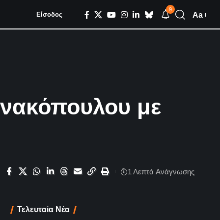
9
Aa
Είσοδος
αννακόπουλου με
1 Λεπτά Aνάγνωσης
Τελευταία Νέα