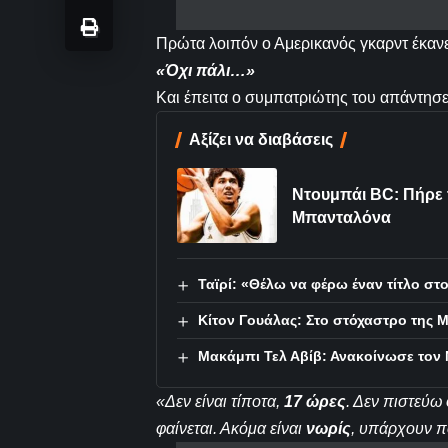
Πρώτα λοιπόν ο Αμερικανός γκαρντ έκανε
«Όχι πάλι…»
Και έπειτα ο συμπατριώτης του απάντησε
Αξίζει να διαβάσεις
Ντουμπάι BC: Πήρε 
Μπανταλόνα
Ταϊρί: «Θέλω να φέρω έναν τίτλο σ
Κίτον Γουάλας: Στο στόχαστρο της 
Μακάμπι Τελ Αβίβ: Ανακοίνωσε τον Ν
«Δεν είναι τίποτα,
17 ώρες
. Δεν πιστεύω 
φαίνεται. Ακόμα είναι
νωρίς
, υπάρχουν π