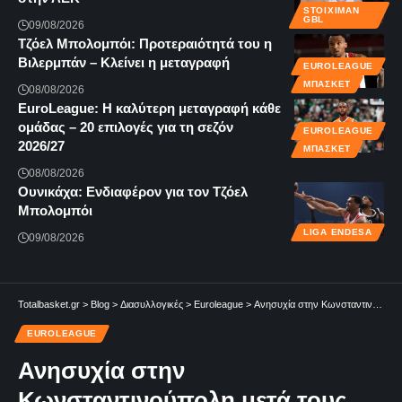
STOIXIMAN
GBL
09/08/2026
Τζόελ Μπολομπόι: Προτεραιότητά του η
Βιλερμπάν – Κλείνει η μεταγραφή
EUROLEAGUE
ΜΠΆΣΚΕΤ
08/08/2026
EuroLeague: Η καλύτερη μεταγραφή κάθε
ομάδας – 20 επιλογές για τη σεζόν
EUROLEAGUE
2026/27
ΜΠΆΣΚΕΤ
08/08/2026
Ουνικάχα: Ενδιαφέρον για τον Τζόελ
Μπολομπόι
LIGA ENDESA
09/08/2026
Totalbasket.gr
>
Blog
>
Διασυλλογικές
>
Euroleague
>
Ανησυχία στην Κωνσταντινούπολη μετά τους ισχυρούς σεισμούς για το Φενέρ – Παρί!
EUROLEAGUE
Ανησυχία στην
Κωνσταντινούπολη μετά τους