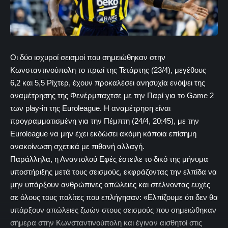
Οι δύο ισχυροί σεισμοί που σημειώθηκαν στην
Κωνσταντινούπολη το πρωί της Τετάρτης (23/4), μεγέθους
6,2 και 5,5 Ρίχτερ, έχουν προκαλέσει ανησυχία ενόψει της
αναμέτρησης της Φενέρμπαχτσε με την Παρί για το Game 2
των play-in της Euroleague. Η αναμέτρηση είναι
προγραμματισμένη για την Πέμπτη (24/4, 20:45), με την
Euroleague να μην έχει εκδώσει ακόμη κάποια επίσημη
ανακοίνωση σχετικά με πιθανή αλλαγή.
Παράλληλα, η Αναντολού Εφές έστειλε το δικό της μήνυμα
υποστήριξης μετά τους σεισμούς, εκφράζοντας την ελπίδα να
μην υπάρξουν ανθρώπινες απώλειες και στέλνοντας ευχές
σε όλους τους πολίτες που επλήγησαν: «Ελπίζουμε ότι δεν θα
υπάρξουν απώλειες ζωών στους σεισμούς που σημειώθηκαν
σήμερα στην Κωνσταντινούπολη και έγιναν αισθητοί στις