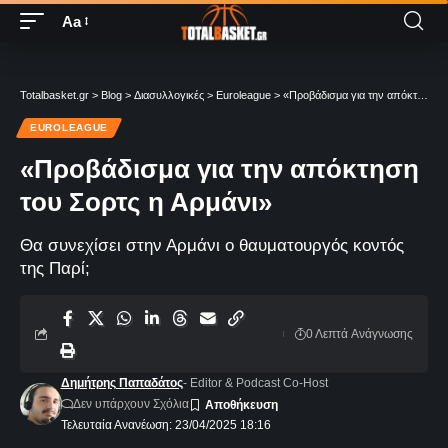
Aa
Totalbasket.gr
>
Blog
>
Διασυλλογικές
>
Euroleague
>
«Προβάδισμα για την απόκτηση του Σορτς η Αρμάνι»
EUROLEAGUE
«Προβάδισμα για την απόκτηση
του Σορτς η Αρμάνι»
Θα συνεχίσει στην Αρμάνι ο θαυματουργός κοντός
της Παρί;
0 Λεπτά Aνάγνωσης
Δημήτρης Παπαδάτος
- Editor & Podcast Co-Host
Δεν υπάρχουν Σχόλια
Τελευταία Ανανέωση: 23/04/2025 18:16