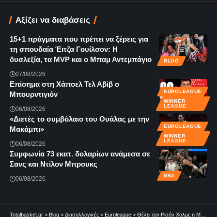
Αξίζει να διαβάσεις
15+1 πράγματα που πρέπει να ξέρεις για
τη σπουδαία Έιτζα Γουίλσον: Η
δυσλεξία, τα MVP και ο Μπαμ Αντεμπάγιο
BLOG
07/08/2026
Επίσημα στη Χάποελ Τελ Αβίβ ο
EUROLEAGUE
Μπουρντιγιόν
WINNER
LEAGUE
06/08/2026
«Διετές το συμβόλαιο του Ουάλας με την
EUROLEAGUE
Μακάμπι»
WINNER
LEAGUE
06/08/2026
Συμφωνία 73 εκατ. δολαρίων ανάμεσα σε
Σανς και Ντίλον Μπρουκς
NBA
06/08/2026
Totalbasket.gr
>
Blog
>
Διασυλλογικές
>
Euroleague
>
Θέλει τον Ρισόν Χολμς η Μακάμπι Τελ Αβίβ