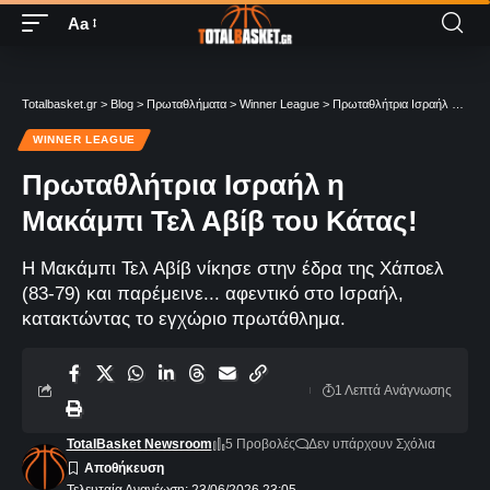
Aa
Totalbasket.gr
>
Blog
>
Πρωταθλήματα
>
Winner League
>
Πρωταθλήτρια Ισραήλ η Μακάμπι Τελ Αβίβ του Κάτας!
WINNER LEAGUE
Πρωταθλήτρια Ισραήλ η
Μακάμπι Τελ Αβίβ του Κάτας!
Η Μακάμπι Τελ Αβίβ νίκησε στην έδρα της Χάποελ
(83-79) και παρέμεινε... αφεντικό στο Ισραήλ,
κατακτώντας το εγχώριο πρωτάθλημα.
1 Λεπτά Aνάγνωσης
TotalBasket Newsroom
5 Προβολές
Δεν υπάρχουν Σχόλια