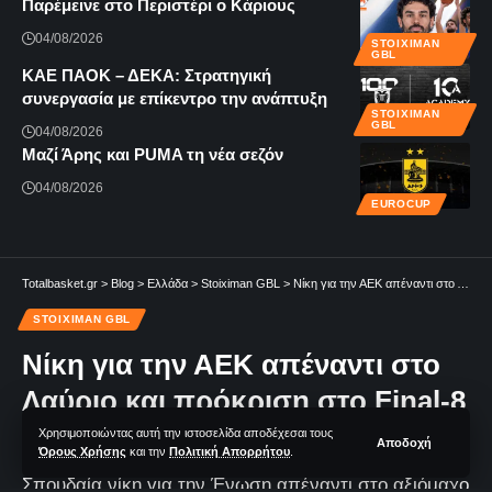
Παρέμεινε στο Περιστέρι ο Κάριους
04/08/2026
STOIXIMAN
GBL
KAE ΠΑΟΚ – ΔΕΚΑ: Στρατηγική
συνεργασία με επίκεντρο την ανάπτυξη
STOIXIMAN
GBL
04/08/2026
Μαζί Άρης και PUMA τη νέα σεζόν
04/08/2026
EUROCUP
Totalbasket.gr
>
Blog
>
Ελλάδα
>
Stoiximan GBL
>
Νίκη για την ΑΕΚ απέναντι στο Λαύριο και πρόκριση στο Final-8 για την Ένωση
STOIXIMAN GBL
Νίκη για την ΑΕΚ απέναντι στο
Λαύριο και πρόκριση στο Final-8
για την Ένωση
Χρησιμοποιώντας αυτή την ιστοσελίδα αποδέχεσαι τους
Αποδοχή
Όρους Χρήσης
και την
Πολιτική Απορρήτου
.
Σπουδαία νίκη για την Ένωση απέναντι στο αξιόμαχο