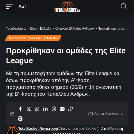
Aa
Totalbasket.gr
>
Blog
>
Ελλάδα
>
Κύπελλο Ελλάδας Ανδρών
>
Προκρίθηκαν οι ομάδες της Elite League
ΚΎΠΕΛΛΟ ΕΛΛΆΔΑΣ ΑΝΔΡΏΝ
Προκρίθηκαν οι ομάδες της Elite
League
Με τη συμμετοχή των ομάδων της Elite League και
όσων προκρίθηκαν από την Α’ Φάση,
πραγματοποιήθηκε σήμερα (20/9) η 1η αγωνιστική
της Β’ Φάσης του Κυπέλλου Ανδρών.
1 Λεπτά Aνάγνωσης
TotalBasket Newsroom
Δεν υπάρχουν Σχόλια