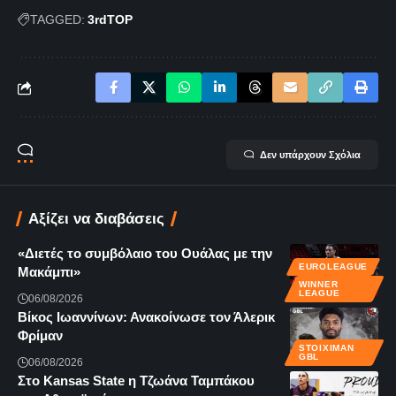
TAGGED:
3rdTOP
Δεν υπάρχουν Σχόλια
Αξίζει να διαβάσεις
«Διετές το συμβόλαιο του Ουάλας με την
EUROLEAGUE
Μακάμπι»
WINNER
LEAGUE
06/08/2026
Βίκος Ιωαννίνων: Ανακοίνωσε τον Άλερικ
Φρίμαν
STOIXIMAN
GBL
06/08/2026
Στο Kansas State η Τζωάνα Ταμπάκου