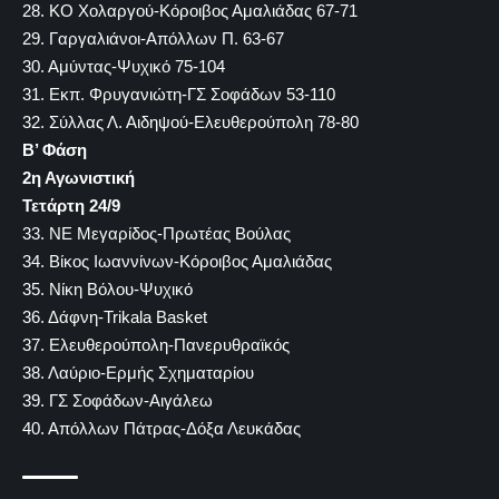
28. ΚΟ Χολαργού-Κόροιβος Αμαλιάδας
67-71
29. Γαργαλιάνοι-Απόλλων Π.
63-67
30. Αμύντας-Ψυχικό
75-104
31. Εκπ. Φρυγανιώτη-ΓΣ Σοφάδων
53-110
32. Σύλλας Λ. Αιδηψού-Ελευθερούπολη
78-80
Β’ Φάση
2η Αγωνιστική
Τετάρτη 24/9
33. NE Μεγαρίδος-Πρωτέας Βούλας
34. Βίκος Ιωαννίνων-Κόροιβος Αμαλιάδας
35. Νίκη Βόλου-Ψυχικό
36. Δάφνη-Trikala Basket
37. Ελευθερούπολη-Πανερυθραϊκός
38. Λαύριο-Ερμής Σχηματαρίου
39. ΓΣ Σοφάδων-Αιγάλεω
40. Απόλλων Πάτρας-Δόξα Λευκάδας